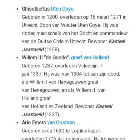
Ghiselbertus
Uten Goye
Geboren in 1200, overleden op 16 maart 1271 in
Utrecht. Zoon van Wouter Uten Goye. Hij was
ridder, maarschalk van het Sticht en commandeur
van de Duitse Orde in Utrecht. Bewoner
Kasteel
Jaarsveld
(1258).
Willem III “de Goede”,
graaf van Holland
Geboren 1287, overleden Valencijn, 7
juni 1337. Hij was, van 1304 tot aan zijn dood,
als Willem I van Henegouwen graaf
van Henegouwen, en als Willem III van
Holland graaf
van Holland en Zeeland. Bewoner
Kasteel
Jaarsveld
(1327).
Arie Ernsts
van Oostrum
Geboren circa 1630 te
Lopikerkapel,
overleden 1706 te Lopikerkapel. Hij trouwde op