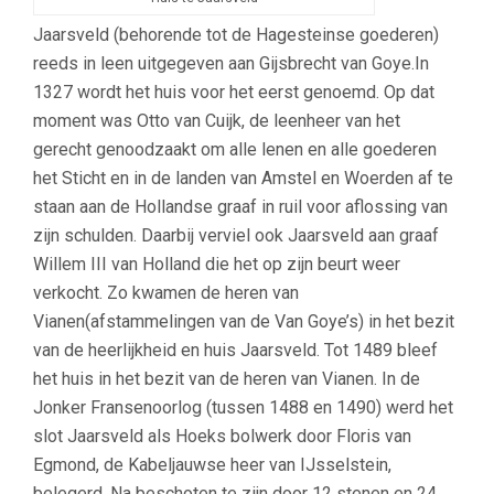
Jaarsveld (behorende tot de Hagesteinse goederen)
reeds in leen uitgegeven aan Gijsbrecht van Goye.In
1327 wordt het huis voor het eerst genoemd. Op dat
moment was Otto van Cuijk, de leenheer van het
gerecht genoodzaakt om alle lenen en alle goederen
het Sticht en in de landen van Amstel en Woerden af te
staan aan de Hollandse graaf in ruil voor aflossing van
zijn schulden. Daarbij verviel ook Jaarsveld aan graaf
Willem III van Holland die het op zijn beurt weer
verkocht. Zo kwamen de heren van
Vianen(afstammelingen van de Van Goye’s) in het bezit
van de heerlijkheid en huis Jaarsveld. Tot 1489 bleef
het huis in het bezit van de heren van Vianen. In de
Jonker Fransenoorlog (tussen 1488 en 1490) werd het
slot Jaarsveld als Hoeks bolwerk door Floris van
Egmond, de Kabeljauwse heer van IJsselstein,
belegerd. Na beschoten te zijn door 12 stenen en 24