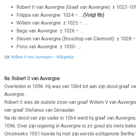
Robert II van Auvergne (Graaf van Auvergne)
± 1023-10
Filippa van Auvergne
1024 – ….
(Volgt 8b)
Willem van Auvergne
± 1025 – ….
Bego van Auvergne
± 1026 – ….
Steven van Auvergne (Bisschop van Clermont)
± 1028 –
Pons van Auvergne
± 1030- ….
Uit:
Willem V van Auvergne – Wikipedia
8a. Robert II van Auvergne
Overleden in 1096. Hij was van 1064 tot aan zijn dood graaf v
Auvergne.
Robert II was de oudste zoon van graaf Willem V van Auvergne 
van graaf Stefanus van Gévaudan.
Na de dood van zijn vader in 1064 werd hij graaf van Auvergne, 
1096. Over zijn regering in Auvergne is zo goed als niets beke
Omstreeks 1051 huwde hij met zijn eerste echtgenote Bertha