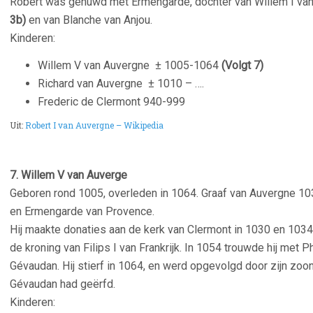
Robert was gehuwd met Ermengarde, dochter van Willem I va
3b)
en van Blanche van Anjou.
Kinderen:
Willem V van Auvergne
± 1005-1064
(Volgt 7)
Richard van Auvergne
± 1010 – ….
Frederic de Clermont 940-999
Uit:
Robert I van Auvergne – Wikipedia
7. Willem V van Auverge
Geboren rond 1005, overleden in 1064. Graaf van Auvergne 10
en Ermengarde van Provence.
Hij maakte donaties aan de kerk van
Clermont
in 1030 en 1034.
de kroning van
Filips I
van Frankrijk. In 1054 trouwde hij met Ph
Gévaudan.
Hij stierf in 1064, en werd opgevolgd door zijn zoon
Gévaudan had geërfd.
Kinderen: