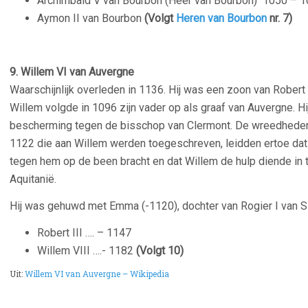
Archimbald V van Bourbon (Heer van Bourbon)
1050 – 1
Aymon II van Bourbon
(Volgt
Heren van Bourbon
nr. 7)
9.
Willem VI van Auvergne
Waarschijnlijk overleden in 1136. Hij was een zoon van Robert 
Willem volgde in 1096 zijn vader op als graaf van Auvergne. Hij
bescherming tegen de bisschop van Clermont. De wreedheden 
1122 die aan Willem werden toegeschreven, leidden ertoe dat 
tegen hem op de been bracht en dat Willem de hulp diende in t
Aquitanië.
Hij was gehuwd met Emma (-1120), dochter van Rogier I van Sic
Robert III …. – 1147
Willem VIII ….- 1182
(Volgt 10)
Uit:
Willem VI van Auvergne – Wikipedia