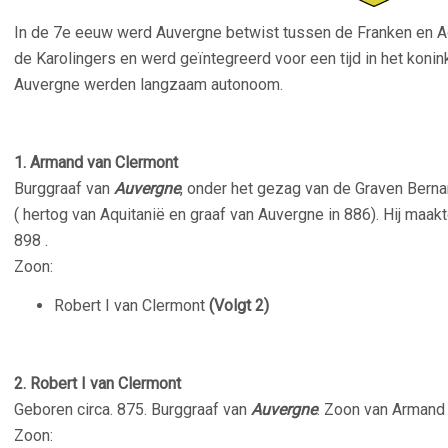
In de 7e eeuw werd Auvergne betwist tussen de Franken en Aq
de Karolingers en werd geïntegreerd voor een tijd in het konin
Auvergne werden langzaam autonoom.
1. Armand
van Clermont
Burggraaf van
Auvergne
, onder het gezag van de Graven
Berna
( hertog van Aquitanië en graaf van Auvergne in 886). Hij maak
898 .
Zoon:
Robert I van Clermont
(Volgt 2)
2. Robert I van Clermont
Geboren circa. 875. Burggraaf van
Auvergne
. Zoon van Armand
Zoon: