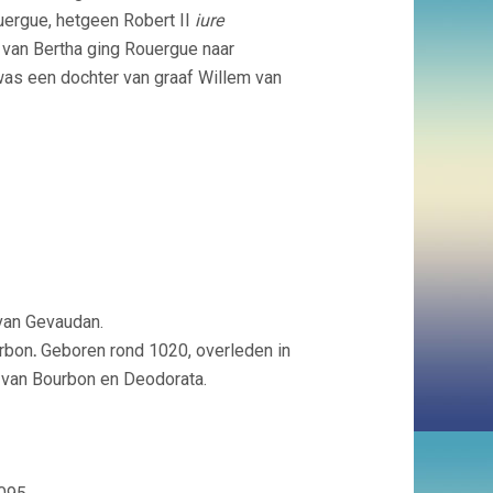
uergue, hetgeen Robert II
iure
 van Bertha ging Rouergue naar
was een dochter van graaf Willem van
van Gevaudan.
urbon
.
Geboren rond 1020, o
verleden in
 van Bourbon en Deodorata.