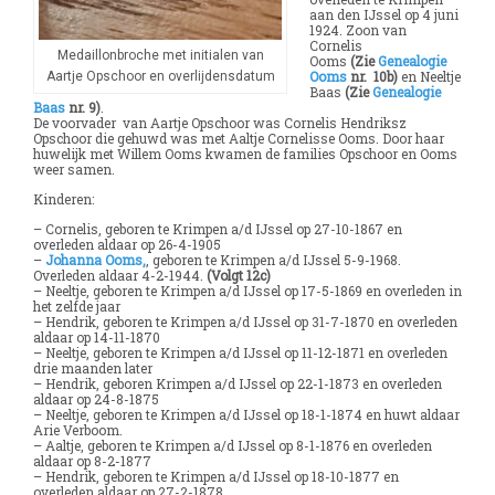
aan den IJssel op 4 juni
1924. Zoon van
Cornelis
Medaillonbroche met initialen van
Ooms
(Zie
Genealogie
Ooms
nr. 10b)
en Neeltje
Aartje Opschoor en overlijdensdatum
Baas
(Zie
Genealogie
Baas
nr. 9)
.
De voorvader van Aartje Opschoor was Cornelis Hendriksz
Opschoor die gehuwd was met Aaltje Cornelisse Ooms. Door haar
huwelijk met Willem Ooms kwamen de families Opschoor en Ooms
weer samen.
Kinderen:
– Cornelis, geboren te Krimpen a/d IJssel op 27-10-1867 en
overleden aldaar op 26-4-1905
–
Johanna Ooms,
, geboren te Krimpen a/d IJssel 5-9-1968.
Overleden aldaar 4-2-1944.
(Volgt 12c)
– Neeltje, geboren te Krimpen a/d IJssel op 17-5-1869 en overleden in
het zelfde jaar
– Hendrik, geboren te Krimpen a/d IJssel op 31-7-1870 en overleden
aldaar op 14-11-1870
– Neeltje, geboren te Krimpen a/d IJssel op 11-12-1871 en overleden
drie maanden later
– Hendrik, geboren Krimpen a/d IJssel op 22-1-1873 en overleden
aldaar op 24-8-1875
– Neeltje, geboren te Krimpen a/d IJssel op 18-1-1874 en huwt aldaar
Arie Verboom.
– Aaltje, geboren te Krimpen a/d IJssel op 8-1-1876 en overleden
aldaar op 8-2-1877
– Hendrik, geboren te Krimpen a/d IJssel op 18-10-1877 en
overleden aldaar op 27-2-1878