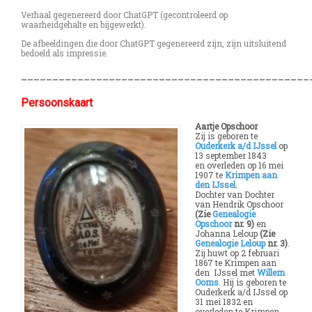
Verhaal gegenereerd door ChatGPT (gecontroleerd op
waarheidgehalte en bijgewerkt).
De afbeeldingen die door ChatGPT gegenereerd zijn, zijn uitsluitend
bedoeld als impressie.
______________________________________________
Persoonskaart
Aartje Opschoor
Zij is geboren te
Ouderkerk a/d IJssel
op
13 september 1843
en
overleden op 16 mei
1907 te
Krimpen aan
den IJssel
.
Dochter van Dochter
van Hendrik Opschoor
(Zie
Genealogie
Opschoor
nr. 9)
en
Johanna Leloup
(Zie
Genealogie Leloup
nr.
3)
.
Zij huwt op 2 februari
1867 te Krimpen aan
den IJssel met
Willem
Ooms
.
Hij is geboren te
Ouderkerk a/d IJssel op
31 mei 1832 en
overleden
te Krimpen