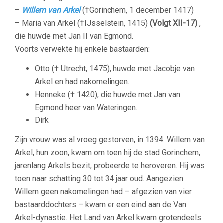
–
Willem van Arkel
(†Gorinchem, 1 december 1417)
– Maria van Arkel (†IJsselstein, 1415)
(Volgt XII-17)
,
die huwde met Jan II van Egmond.
Voorts verwekte hij enkele bastaarden:
Otto († Utrecht, 1475), huwde met Jacobje van
Arkel en had nakomelingen.
Henneke († 1420), die huwde met Jan van
Egmond heer van Wateringen.
Dirk
Zijn vrouw was al vroeg gestorven, in 1394. Willem van
Arkel, hun zoon, kwam om toen hij de stad Gorinchem,
jarenlang Arkels bezit, probeerde te heroveren. Hij was
toen naar schatting 30 tot 34 jaar oud. Aangezien
Willem geen nakomelingen had – afgezien van vier
bastaarddochters – kwam er een eind aan de Van
Arkel-dynastie. Het Land van Arkel kwam grotendeels