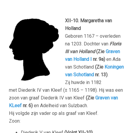
XII-10.
Margaretha van
Holland
Geboren 1167 – overleden
na 1203. Dochter van
Floris
III van Holland
(Zie
Graven
van Holland I
nr. 9a)
en Ada
van Schotland
(Zie
Koningen
van Schotland
nr. 13)
.
Zij huwde in 1182
met Diederik IV van Kleef (± 1165 – 1198). Hij was een
zoon van graaf Diederik IV van Kleef
(Zie
Graven van
KLeef
nr. 6)
en Adelheid van Sulzbach.
Hij volgde zijn vader op als graaf van Kleef.
Zoon:
Diederik V van Kleef
(Volgt XII-10)