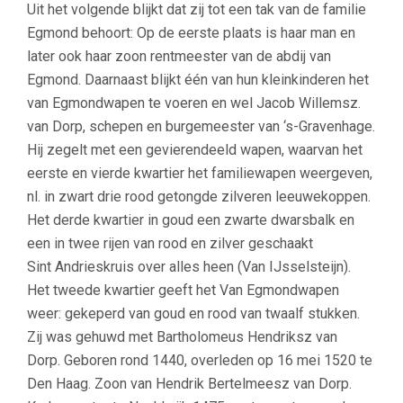
Uit het volgende blijkt dat zij tot een tak van de familie
Egmond behoort: Op de eerste plaats is haar man en
later ook haar zoon rentmeester van de abdij van
Egmond. Daarnaast blijkt één van hun kleinkinderen het
van Egmondwapen te voeren en wel Jacob Willemsz.
van Dorp, schepen en burgemeester van ‘s-Gravenhage.
Hij zegelt met een gevierendeeld wapen, waarvan het
eerste en vierde kwartier het familiewapen weergeven,
nl. in zwart drie rood getongde zilveren leeuwekoppen.
Het derde kwartier in goud een zwarte dwarsbalk en
een in twee rijen van rood en zilver geschaakt
Sint Andrieskruis over alles heen (Van IJsselsteijn).
Het tweede kwartier geeft het Van Egmondwapen
weer: gekeperd van goud en rood van twaalf stukken.
Zij was gehuwd met
Bartholomeus Hendriksz van
Dorp. Geboren rond 1440, overleden op 16 mei 1520 te
Den Haag. Zoon van Hendrik Bertelmeesz van Dorp.