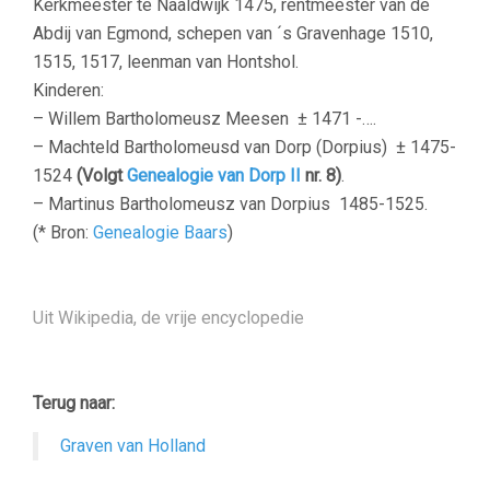
Kerkmeester te Naaldwijk 1475, rentmeester van de
Abdij van Egmond, schepen van ´s Gravenhage 1510,
1515, 1517, leenman van Hontshol.
Kinderen:
– Willem Bartholomeusz Meesen
± 1471 -….
– Machteld Bartholomeusd van Dorp (Dorpius)
± 1475-
1524
(Volgt
Genealogie van Dorp II
nr. 8)
.
– Martinus Bartholomeusz van Dorpius
1485-1525.
(* Bron:
Genealogie Baars
)
–
Uit Wikipedia, de vrije encyclopedie
–
Terug naar:
Graven van Holland