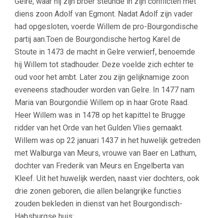
Gelre, waar hij zijn broer steunde in zijn conflicten met
diens zoon Adolf van Egmont. Nadat Adolf zijn vader
had opgesloten, voerde Willem de pro-Bourgondische
partij aan.Toen de Bourgondische hertog Karel de
Stoute in 1473 de macht in Gelre verwierf, benoemde
hij Willem tot stadhouder. Deze voelde zich echter te
oud voor het ambt. Later zou zijn gelijknamige zoon
eveneens stadhouder worden van Gelre. In 1477 nam
Maria van Bourgondië Willem op in haar Grote Raad.
Heer Willem was in 1478 op het kapittel te Brugge
ridder van het Orde van het Gulden Vlies gemaakt.
Willem was op 22 januari 1437 in het huwelijk getreden
met Walburga van Meurs, vrouwe van Baer en Lathum,
dochter van Frederik van Meurs en Engelberta van
Kleef. Uit het huwelijk werden, naast vier dochters, ook
drie zonen geboren, die allen belangrijke functies
zouden bekleden in dienst van het Bourgondisch-
Habsburgse huis: