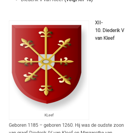
XII-
10.
Diederik V
van Kleef
KLeef
Geboren 1185 – geboren 1260. Hij was de oudste zoon
van graaf Diederik IV van Kleef en Margaretha van