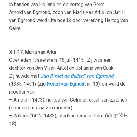
in handen van Holland en de hertog van Gelre.
Arnold van Egmond, zoon van Maria van Arkel en Jan II
van Egmond werd uiteindelijk door vererving Hertog van
Gelre.
–
XII-17.
Maria van Arkel
Overleden IJsselstein, 18 juli 1415. Zij was een
dochter van Jan V van Arkel en Johanna van Gulik.
Zij huwde met
Jan II ‘met de Bellen” van Egmond
(1385-1451)
(zie
Heren van Egmont
nr. 19)
, en werd de
moeder van:
– Arnold (-1473), hertog van Gelre en graaf van Zutphen
(door erfenis via zijn moeder).
– Willem (1412-1483), stadhouder van Gelre
(Volgt XII-
18)
–