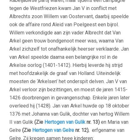
Kabeljauwse partij waren, maar tijdens een campagne
tegen de Westfriezen kwam Jan V in conflict met
Albrechts zoon Willem van Oostervant, daarbij speelde
ook de affaire rond Aleid van Poelgeest een bijrol.
Willem verkondigde aan zijn vader Albrecht dat Van
Arkel geen trouw bondgenoot meer was, waarna Van
Arkel zichzelf tot onafhankelijk heerser verklaarde. Jan
van Arkel speelde daarna een belangrijke rol in de
Arkelse oorlog (1401-1412). Hierbij leverde hij strijd
met hoofdzakelijk de graaf van Holland. Uiteindelijk
moesten de ‘Arkelsen’ het onderspit delven. Jan V van
Arkel verloor zijn bezittingen, en moest de jaren 1415-
1426 doorbrengen in gevangenschap. Enkele jaren later
overleed hij (1428). Jan van Arkel huwde op 18 oktober
1376 met Johanna van Gulik, dochter van hertog Willem
II van Gulik
(Zie
Hertogen van Gulik
nr. 13)
en Maria van
Gelre
(Zie
Hertogen van Gelre
nr. 12)
, erfgename van
Gelre. Zij kregen samen twee kinderen: