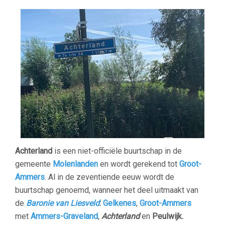
Achterland
is een niet-officiële buurtschap in de
gemeente
Molenlanden
en wordt gerekend tot
Groot-
Ammers
. Al in de zeventiende eeuw wordt de
buurtschap genoemd, wanneer het deel uitmaakt van
de
Baronie van Liesveld
:
Gelkenes
,
Groot-Ammers
met
Ammers-Graveland
,
Achterland
en
Peulwijk.