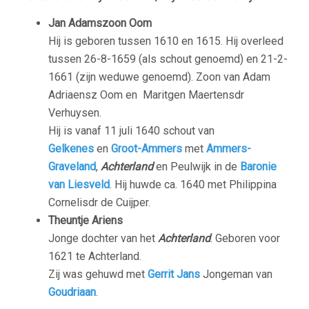
Jan Adamszoon Oom
Hij is geboren tussen 1610 en 1615. Hij overleed
tussen 26-8-1659 (als schout genoemd) en 21-2-
1661 (zijn weduwe genoemd). Zoon van Adam
Adriaensz Oom en Maritgen Maertensdr
Verhuysen.
Hij is vanaf 11 juli 1640 schout van
Gelkenes
en
Groot-Ammers
met
Ammers-
Graveland
,
Achterland
en Peulwijk in de
Baronie
van Liesveld
. Hij huwde ca. 1640 met Philippina
Cornelisdr de Cuijper.
Theuntje Ariens
Jonge dochter van het
Achterland
. Geboren voor
1621 te Achterland.
Zij was gehuwd met
Gerrit Jans
Jongeman van
Goudriaan
.