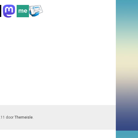
7.11 door
Themeisle
.