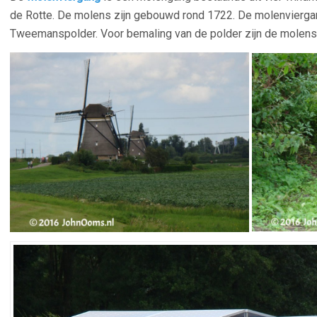
de Rotte. De molens zijn gebouwd rond 1722. De molenvierga
Tweemanspolder. Voor bemaling van de polder zijn de molens i