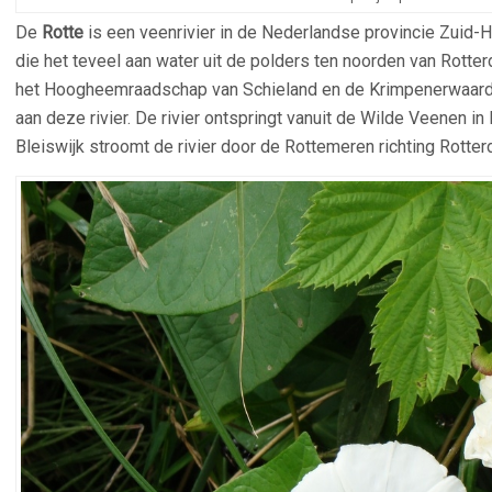
De
Rotte
is een veenrivier in de Nederlandse provincie Zuid-H
die het teveel aan water uit de polders ten noorden van Rotte
het Hoogheemraadschap van Schieland en de Krimpenerwaard.
aan deze rivier. De rivier ontspringt vanuit de Wilde Veenen 
Bleiswijk stroomt de rivier door de Rottemeren richting Rotter