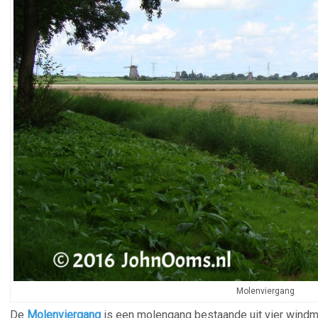
Molenviergang
De
Molenviergang
is een molengang bestaande uit vier windm