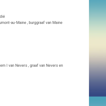
dië
umont-au-Maine , burggraaf van Maine
lem I van Nevers , graaf van Nevers en