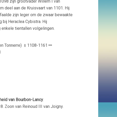
1098 zijn grootvader Willem I van
m deel aan de Kruisvaart van 1101. Hij
r faalde zijn leger om de zwaar bewaakte
bij Heraclea Cybistra. Hij
enkele tientallen volgelingen.
 en Tonnerre)
± 1108-1161
1
heid van Bourbon-Lancy
.
8. Zoon van Reinoud III van Joigny.