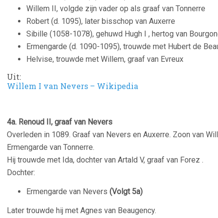
Willem II, volgde zijn vader op als graaf van Tonnerre
Robert (d. 1095), later bisschop van Auxerre
Sibille (1058-1078), gehuwd Hugh I , hertog van Bourgon
Ermengarde (d. 1090-1095), trouwde met Hubert de Bea
Helvise, trouwde met Willem, graaf van Evreux
Uit:
Willem I van Nevers – Wikipedia
4a. Renoud II, graaf van Nevers
O
verleden in 1089. G
raaf van Nevers en Auxerre. Zoon van Wil
Ermengarde van Tonnerre.
Hij trouwde met Ida, dochter van Artald V, graaf van Forez .
Dochter:
Ermengarde van Nevers
(Volgt 5a)
Later trouwde hij met Agnes van Beaugency.