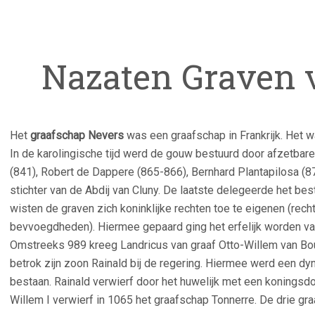
Nazaten Graven 
Het
graafschap Nevers
was een graafschap in Frankrijk. Het 
In de karolingische tijd werd de gouw bestuurd door afzetba
(841), Robert de Dappere (865-866), Bernhard Plantapilosa (87
stichter van de Abdij van Cluny. De laatste delegeerde het bes
wisten de graven zich koninklijke rechten toe te eigenen (recht
bevvoegdheden). Hiermee gepaard ging het erfelijk worden van
Omstreeks 989 kreeg Landricus van graaf Otto-Willem van Bou
betrok zijn zoon Rainald bij de regering. Hiermee werd een dy
bestaan. Rainald verwierf door het huwelijk met een koningsdo
Willem I verwierf in 1065 het graafschap Tonnerre. De drie gr