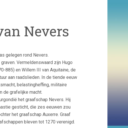
van Nevers
was gelegen rond Nevers.
re graven. Vermeldenswaard zijn Hugo
0-885) en Willem III van Aquitaine, de
tuur aan raadslieden. In de tiende eeuw
smacht, belastingheffing, militaire
 de grafelijke macht.
rgondië het graafschap Nevers. Hij
nastie gesticht, die zes eeuwen zou
chter het graafschap Auxerre. Graaf
aafschappen bleven tot 1270 verenigd.