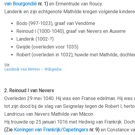
van Bourgondië
nr. 1)
en Ermentrude van Roucy.
Landerik en zijn echtgenote Mathilde kregen volgende kindere
Bodo (997-1023), graaf van Vendôme
Reinoud I (1000-1040), graaf van Nevers en Auxerre
Landerik (1002-?)
Gwijde (overleden voor 1035)
Robert (overleden in 1032), huwde met Mathilde, docht
Uit:
Landerik van Nevers – Wikipedia
–
2. Reinoud I van Nevers
Overleden 29 mei 1040. Hij was een Franse edelman. Hij was
tot zijn dood bij de slag van Seignelay tegen de Robert I, her
Landricus van Nevers Mathilde van Mâcon.
Hij trouwde op 25 januari 1016 met Hedwig van Frankrijk. Dochte
(Zie
Koningen van Frankrijk/Capetingers
nr. 9)
en Constance va