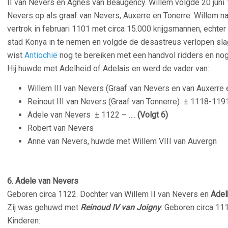
II van Nevers en Agnes van Beaugency. Willem volgde 20 juni 
Nevers op als graaf van Nevers, Auxerre en Tonerre. Willem na
vertrok in februari 1101 met circa 15.000 krijgsmannen, echte
stad Konya in te nemen en volgde de desastreus verlopen slag 
wist
Antiochië
nog te bereiken met een handvol ridders en nog 
Hij huwde met Adelheid of Adelais en werd de vader van:
Willem III van Nevers (Graaf van Nevers en van Auxerre
Reinout III van Nevers (Graaf van Tonnerre)
± 1118-119
Adele van Nevers
± 1122 – ….
(Volgt 6)
Robert van Nevers
Anne van Nevers, huwde met Willem VIII van Auvergn
6. Adele van Nevers
Geboren circa 1122. Dochter van Willem II van Nevers en
Adel
Zij was gehuwd met
Reinoud IV van Joigny
. Geboren circa 111
Kinderen: