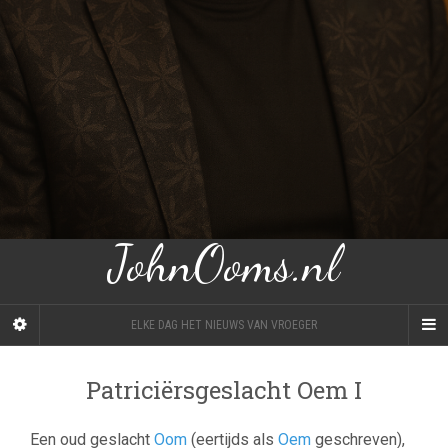
JohnOoms.nl
ELKE DAG HET NIEUWS VAN VROEGER
Patriciërsgeslacht Oem I
Een oud geslacht
Oom
(eertijds als
Oem
geschreven),