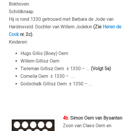
Bokhoven.
Schildknaap.
Hij is rond 1330 getrouwd met Barbara de Jode van
Hardinxveld. Dochter van Willem Jodekin
(Zie
Heren de
Cock
nr. 2c).
Kinderen:
Hugo Gillis (Boey) Oem
Willem Gillisz Oem
Tieleman Gillisz Oem
± 1330 – ….
(Volgt 5a)
Cornelia Oem
± 1330 – ….
Godschalk Gillisz Oem
± 1350 – ….
–
4b
. Simon Oem van Bysanten
Zoon van Claes Oem en