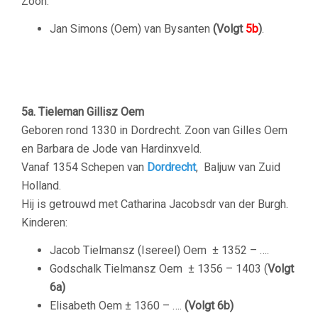
Zoon:
Jan Simons (Oem) van Bysanten
(Volgt
5b
)
.
–
–
5a. Tieleman Gillisz Oem
Geboren rond 1330 in Dordrecht. Zoon van Gilles Oem
en Barbara de Jode van Hardinxveld.
Vanaf 1354 Schepen van
Dordrecht
, Baljuw van Zuid
Holland.
Hij is getrouwd met Catharina Jacobsdr van der Burgh.
Kinderen:
Jacob Tielmansz (Isereel) Oem
± 1352 – ….
Godschalk Tielmansz Oem
± 1356 – 1403 (
Volgt
6a)
Elisabeth Oem
± 1360 – ….
(Volgt 6b)