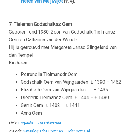
Heren van Muijlwijck
nr. 4)
.
7.
Tieleman Godschalksz Oem
Geboren rond 1380. Zoon van Godschalk Tielmansz
Oem en Catharina van der Woude.
Hij is getrouwd met Margareta Jansd Slingeland van
den Tempel
Kinderen:
Petronella Tielmansdr Oem
Godschalk Oem van Wijngaarden
± 1390 – 1462
Elizabeth Oem van Wijngaarden …. – 1435
Diederik Tielmansz Oem
± 1404 – ± 1480
Gerrit Oem
± 1402 – ± 1441
Anna Oem
Link:
Hogenda – Kwartierstaat
Zie ook:
Genealogische Bronnen – JohnOoms.nl