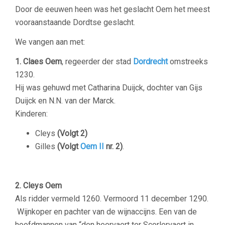
Door de eeuwen heen was het geslacht Oem het meest
vooraanstaande Dordtse geslacht.
We vangen aan met:
1. Claes Oem
, regeerder der stad
Dordrecht
omstreeks
1230.
Hij was gehuwd met Catharina Duijck, dochter van Gijs
Duijck en N.N. van der Marck.
Kinderen:
Cleys
(Volgt 2)
Gilles
(Volgt
Oem II
nr. 2)
.
–
2. Cleys Oem
Als ridder vermeld 1260. Vermoord 11 december 1290.
Wijnkoper en pachter van de wijnaccijns. Een van de
hoofdmannen van “den heervaert ter Scorlervaert in