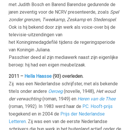
met Judith Bosch en Barend Barendse gedurende de
jaren zeventig voor de NCRV presenteerde, zoals
Spel
zonder grenzen
,
Tweekamp, Zeskamp
en
Stedenspel
.
Ook is hij bekend door zijn werk als voice-over bij de
televisie-uitzendingen van
het Koninginnedagdefilé tijdens de regeringsperiode
van Koningin Juliana.
Passchier deed al zijn mediawerk naast zijn eigenlijke
beroep: hij had een eigen meubelzaak.
2011 –
Hella Haasse
(93) overleden.
Zij was een Nederlandse schrijfster, met als bekende
titels onder andere
Oeroeg
(novelle, 1948),
Het woud
der verwachting
(roman, 1949) en
Heren van de Thee
(roman, 1992). In 1983 werd haar de
P.C. Hooft-prijs
toegekend en in 2004 de
Prijs der Nederlandse
Letteren
. Zij was een van de eerste Nederlandse
schrijvers die hun werk in het buitenland actief onder de