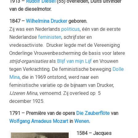
1913 –
Rudolf Diesel
(55) overleden, Duits uitvinder
van de dieselmotor.
1847 –
Wilhelmina Drucker
geboren.
Zij was een Nederlands
politicus
, één van de eerste
Nederlandse
feministen
, schrijfster en
vredesactiviste.
Drucker legde met de Vereeniging
Onderlinge Vrouwenbescherming de basis voor latere
strijd-organisaties
als
Blijf van mijn Lijf
en Vrouwen
tegen Verkrachting. De feministische beweging
Dolle
Mina
, die in 1969 ontstond, werd naar een
feministische variatie op de bijnaam van Drucker,
IJzeren Mina
, vernoemd. Zij overleed op 5
december 1925.
1791 – Première van de opera
Die Zauberflöte
van
Wolfgang Amadeus Mozart
in
Wenen
.
1584 – Jacques