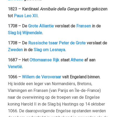
1823 – Kardinaal
Annibale della Genga
wordt gekozen
tot
Paus Leo XII
.
1708 – De
Grote Alliantie
verslaat de
Fransen
in de
Slag bij Wijnendale
.
1708 – De
Russische
tsaar
Peter de Grote
verslaat de
Zweden
in de
Slag om Lesnaya
.
1687 – Het
Ottomaanse Rijk
staat
Athene
af aan
Venetië
.
1066 –
Willem de Veroveraar
valt Engeland binnen.
Hij leidde een leger van Normandiërs, Bretons,
Vlamingen en Fransen (van Parijs en Île-de-France)
naar de overwinning op de troepen van de Engelse
koning Harold II in de Slag bij Hastings op 14 oktober
1066. De daaropvolgende Engelse opstanden werden