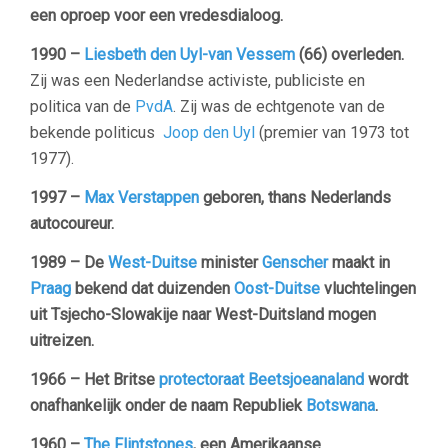
een oproep voor een vredesdialoog.
1990 –
Liesbeth den Uyl-van Vessem
(66) overleden.
Zij was een Nederlandse activiste, publiciste en
politica van de
PvdA
. Zij was de echtgenote van de
bekende politicus
Joop den Uyl
(premier van 1973 tot
1977).
1997 –
Max Verstappen
geboren, thans Nederlands
autocoureur.
1989 – De
West-Duitse
minister
Genscher
maakt in
Praag
bekend dat duizenden
Oost-Duitse
vluchtelingen
uit Tsjecho-Slowakije naar West-Duitsland mogen
uitreizen.
1966 – Het Britse
protectoraat Beetsjoeanaland
wordt
onafhankelijk onder de naam Republiek
Botswana
.
1960 –
The Flintstones
, een Amerikaanse