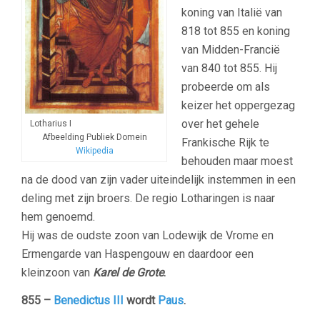
koning van Italië van
818 tot 855 en koning
van Midden-Francië
van 840 tot 855. Hij
probeerde om als
keizer het oppergezag
over het gehele
Lotharius I
Afbeelding Publiek Domein
Frankische Rijk te
Wikipedia
behouden maar moest
na de dood van zijn vader uiteindelijk instemmen in een
deling met zijn broers. De regio Lotharingen is naar
hem genoemd.
Hij was de oudste zoon van Lodewijk de Vrome en
Ermengarde van Haspengouw en daardoor een
kleinzoon van
Karel de Grote
.
855 –
Benedictus III
wordt
Paus
.