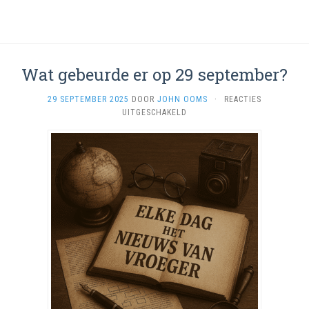
Wat gebeurde er op 29 september?
29 SEPTEMBER 2025
DOOR
JOHN OOMS
·
REACTIES
VOOR
UITGESCHAKELD
WAT
GEBEURDE
ER
OP
29
SEPTEMBER?