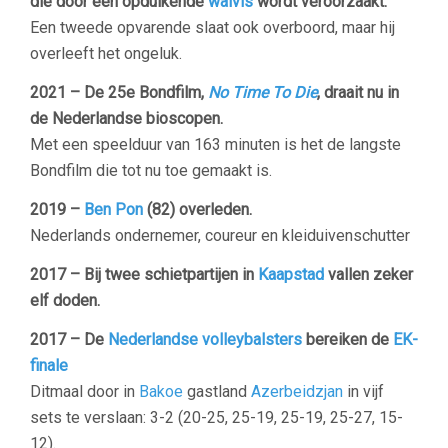
die door een opduikende
walvis
wordt veroorzaakt.
Een tweede opvarende slaat ook overboord, maar hij
overleeft het ongeluk.
2021 – De 25e Bondfilm,
No Time To Die
, draait nu in
de Nederlandse bioscopen.
Met een speelduur van 163 minuten is het de langste
Bondfilm die tot nu toe gemaakt is.
2019 –
Ben Pon
(82) overleden.
Nederlands ondernemer, coureur en kleiduivenschutter
2017 – Bij twee schietpartijen in
Kaapstad
vallen zeker
elf doden.
2017 – De
Nederlandse volleybalsters
bereiken de
EK-
finale
Ditmaal door in
Bakoe
gastland
Azerbeidzjan
in vijf
sets te verslaan: 3-2 (20-25, 25-19, 25-19, 25-27, 15-
12).