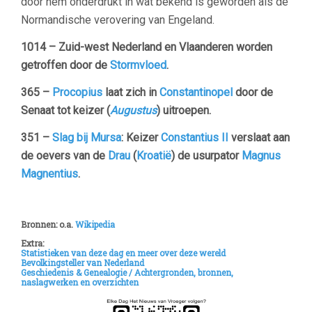
door hem onderdrukt in wat bekend is geworden als de
Normandische verovering van Engeland.
1014 – Zuid-west Nederland en Vlaanderen worden
getroffen door de
Stormvloed
.
365 –
Procopius
laat zich in
Constantinopel
door de
Senaat tot keizer (
Augustus
) uitroepen.
351 –
Slag bij Mursa
: Keizer
Constantius II
verslaat aan
de oevers van de
Drau
(
Kroatië
) de usurpator
Magnus
Magnentius
.
Bronnen: o.a.
Wikipedia
Extra:
Statistieken van deze dag en meer over deze wereld
Bevolkingsteller van Nederland
Geschiedenis & Genealogie /
Achtergronden, bronnen,
naslagwerken en overzichten