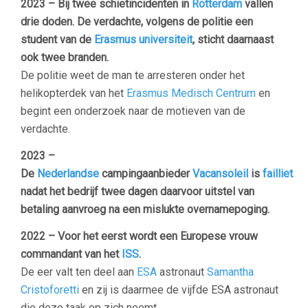
2023 – Bij twee schietincidenten in
Rotterdam
vallen
drie doden. De verdachte, volgens de politie een
student van de
Erasmus universiteit
, sticht daarnaast
ook twee branden.
De politie weet de man te arresteren onder het
helikopterdek van het
Erasmus Medisch Centrum
en
begint een onderzoek naar de motieven van de
verdachte.
2023 –
De
Nederlandse
campingaanbieder
Vacansoleil
is
failliet
nadat het bedrijf twee dagen daarvoor uitstel van
betaling aanvroeg na een mislukte overnamepoging.
2022 – Voor het eerst wordt een Europese vrouw
commandant van het
ISS
.
De eer valt ten deel aan
ESA
astronaut
Samantha
Cristoforetti
en zij is daarmee de vijfde ESA astronaut
die deze taak op zich neemt.