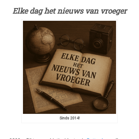
ER
OP
Elke dag het nieuws van vroeger
28
SEPTEMBER?
Sinds 2014!