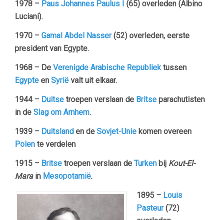
1978 –
Paus Johannes Paulus I
(65) overleden (Albino
Luciani).
1970 –
Gamal Abdel Nasser
(52) overleden, eerste
president van Egypte.
1968 – De
Verenigde Arabische Republiek
tussen
Egypte
en
Syrië
valt uit elkaar.
1944 –
Duitse
troepen verslaan de
Britse
parachutisten
in de
Slag om Arnhem
.
1939 –
Duitsland
en de
Sovjet-Unie
komen overeen
Polen
te verdelen
1915 –
Britse
troepen verslaan de
Turken
bij
Kout-El-
Mara
in
Mesopotamië
.
1895 –
Louis
Pasteur
(72)