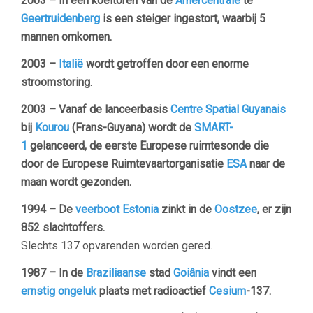
2003 – In een koeltoren van de
Amercentrale
te
Geertruidenberg
is een steiger ingestort, waarbij 5
mannen omkomen.
2003 –
Italië
wordt getroffen door een enorme
stroomstoring.
2003 – Vanaf de lanceerbasis
Centre Spatial Guyanais
bij
Kourou
(Frans-Guyana) wordt de
SMART-
1
gelanceerd, de eerste Europese ruimtesonde die
door de Europese Ruimtevaartorganisatie
ESA
naar de
maan wordt gezonden.
1994 – De
veerboot
Estonia
zinkt in de
Oostzee
, er zijn
852 slachtoffers.
Slechts 137 opvarenden worden gered.
1987 – In de
Braziliaanse
stad
Goiânia
vindt een
ernstig ongeluk
plaats met radioactief
Cesium
-137.