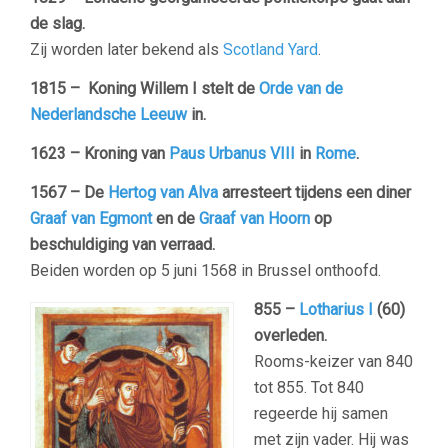
de slag.
Zij worden later bekend als
Scotland Yard
.
1815 – Koning Willem I stelt de
Orde van de
Nederlandsche Leeuw
in.
1623 – Kroning van
Paus Urbanus VIII
in
Rome
.
1567 – De
Hertog van Alva
arresteert tijdens een diner
Graaf van Egmont
en de
Graaf van Hoorn
op
beschuldiging van verraad.
Beiden worden op 5 juni 1568 in Brussel onthoofd.
855 –
Lotharius I
(60)
overleden.
Rooms-keizer van 840
tot 855. Tot 840
regeerde hij samen
met zijn vader. Hij was