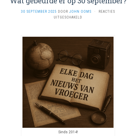
Wat gebeurde er op 30 september?
30 SEPTEMBER 2025
DOOR
JOHN OOMS
·
REACTIES
VOOR
UITGESCHAKELD
WAT
GEBEURDE
ER
OP
30
SEPTEMBER?
Sinds 2014!