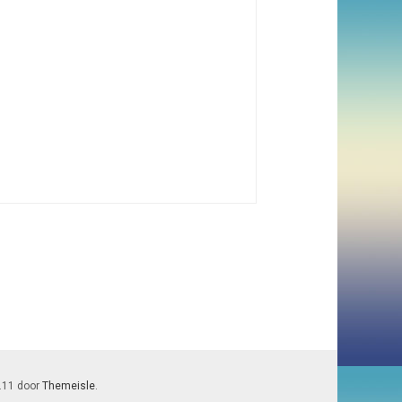
7.11 door
Themeisle
.