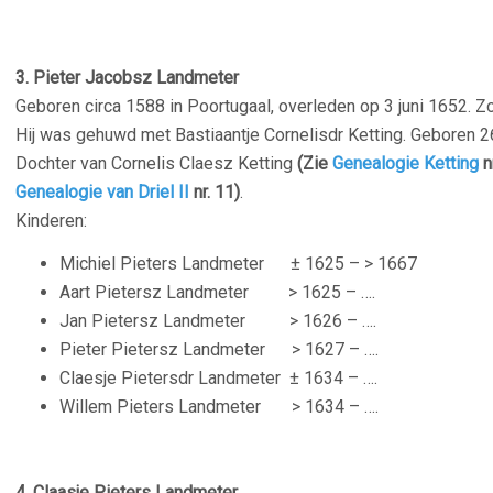
3. Pieter Jacobsz Landmeter
Geboren circa 1588 in Poortugaal, overleden op 3 juni 1652. 
Hij was gehuwd met Bastiaantje Cornelisdr Ketting. Geboren 
Dochter van Cornelis Claesz Ketting
(Zie
Genealogie Ketting
n
Genealogie van Driel II
nr. 11)
.
Kinderen:
Michiel Pieters Landmeter ±
1625 – > 1667
Aart Pietersz Landmeter
> 1625 – ….
Jan Pietersz Landmeter
> 1626 – ….
Pieter Pietersz Landmeter
> 1627 – ….
Claesje Pietersdr Landmeter ±
1634 – ….
Willem Pieters Landmeter
> 1634 – ….
4. Claasje Pieters Landmeter