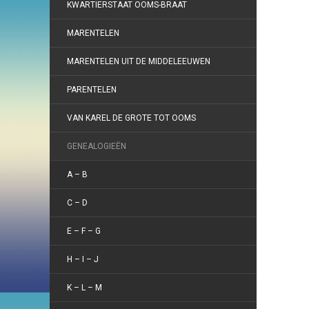
KWARTIERSTAAT OOMS-BRAAT
MARENTELEN
MARENTELEN UIT DE MIDDELEEUWEN
PARENTELEN
VAN KAREL DE GROTE TOT OOMS
GENEALOGIEËN
A – B
C – D
E – F – G
H – I – J
K – L – M