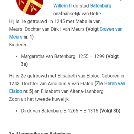
Willem II
de stad
Batenburg
onafhankelijk van Gelre.
Hij is 1e getrouwd in 1245 met Mabelia van
Meurs. Dochter van Dirk I van Meurs
(Volgt
Graven van
Meurs
nr. 1)
Kinderen:
Margaretha van Batenburg
1255 – 1299
(Volgt
3a)
Hij is 2e getrouwd met Elisabeth van Elsloo. Geboren in
1243. Dochter van Arnoldus V van Elsloo
(Zie
Heren van
Elsloo
nr. 5)
en Elisabeth van Altena-Isenberg.
Zoon uit het tweede huwelijk:
Dirck van Batenburg
±
1265 –
±
1315
(Volgt 3b)