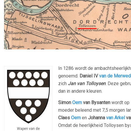
In 1286 wordt de ambachtsheerlijkhe
genoemd.
Daniel IV
van de Merwed
zich
Jan van Tolloysen
. Deze gebr
dan in andere kleuren.
Simon
Oem
van Bysanten
wordt op 
moeder beleend met 7,5 morgen land
Claes
Oem
en
Johanna
van Arkel
va
Omdat de heerlijkheid Tolloysen by
Wapen van de