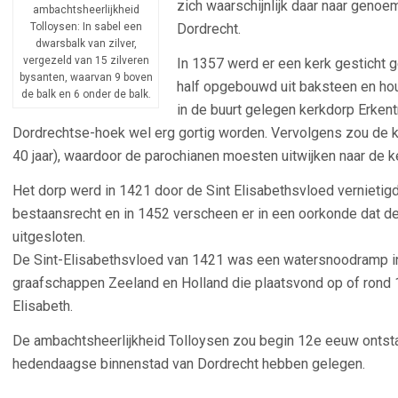
zich waarschijnlijk daar naar geno
ambachtsheerlijkheid
Tolloysen: In sabel een
Dordrecht.
dwarsbalk van zilver,
vergezeld van 15 zilveren
In 1357 werd er een kerk gesticht 
bysanten, waarvan 9 boven
half opgebouwd uit baksteen en hout
de balk en 6 onder de balk.
in de buurt gelegen kerkdorp Erkent
Dordrechtse-hoek wel erg gortig worden. Vervolgens zou de k
40 jaar), waardoor de parochianen moesten uitwijken naar de ke
Het dorp werd in 1421 door de Sint Elisabethsvloed vernietigd 
bestaansrecht en in 1452 verscheen er in een oorkonde dat
uitgesloten.
De Sint-Elisabethsvloed van 1421 was een watersnoodramp i
graafschappen Zeeland en Holland die plaatsvond op of rond
Elisabeth.
De ambachtsheerlijkheid Tolloysen zou begin 12e eeuw ontsta
hedendaagse binnenstad van Dordrecht hebben gelegen.