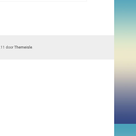
7.11 door
Themeisle
.