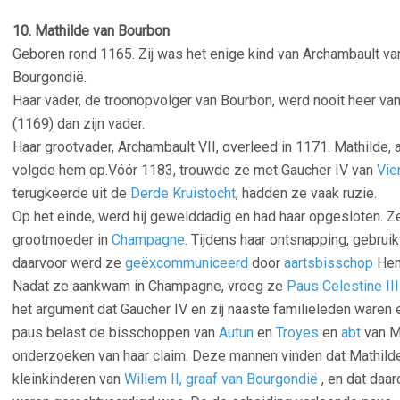
10. Mathilde van Bourbon
Geboren rond 1165. Zij was het enige kind van Archambault va
Bourgondië.
Haar vader, de troonopvolger van Bourbon, werd nooit heer van
(1169) dan zijn vader.
Haar grootvader, Archambault VII, overleed in 1171. Mathilde, a
volgde hem op.Vóór 1183, trouwde ze met Gaucher IV van
Vie
terugkeerde uit de
Derde Kruistocht
, hadden ze vaak ruzie.
Op het einde, werd hij gewelddadig en had haar opgesloten. Ze
grootmoeder in
Champagne
. Tijdens haar ontsnapping, gebruik
daarvoor werd ze
geëxcommuniceerd
door
aartsbisschop
Henr
Nadat ze aankwam in Champagne, vroeg ze
Paus Celestine III
het argument dat Gaucher IV en zij naaste familieleden waren e
paus belast de bisschoppen van
Autun
en
Troyes
en
abt
van M
onderzoeken van haar claim. Deze mannen vinden dat Mathilde
kleinkinderen van
Willem II, graaf van Bourgondië
, en dat daa