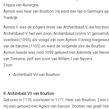
Filippa van Auvergne.
Aymon was heer van Bourbon. Hij werd een tijd in Germigny 
Frankrijk.
Aymon II was de jongere broer van Archambaud V, die hun be
Archambaud V had een zoon, Archambaud (soms VI genoemd) die
overleed (1095), als voogd zijn oom Aymon II kreeg toegew
van de baronie (1105) en werd de volgende sire de Bourbon.
Aymon huwde was rond 1099 gehuwd met Adelinde van Nevers
van Tonnerre, zelf een zoon van Willem I van Nevers.
Zoon:
Archimbald VII van Bourbon
–
8. Archimbald VII van Bourbon
Geboren in 1110, overleden in 1171. Heer van Bourbon. Zoon 
Hij was gehuwd met Agnes van Savoye. Dochter van graaf Hum