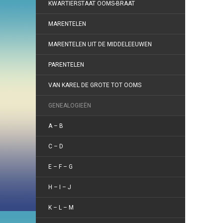
KWARTIERSTAAT OOMS-BRAAT
MARENTELEN
MARENTELEN UIT DE MIDDELEEUWEN
PARENTELEN
VAN KAREL DE GROTE TOT OOMS
GENEALOGIEËN
A – B
C – D
E – F – G
H – I – J
K – L – M