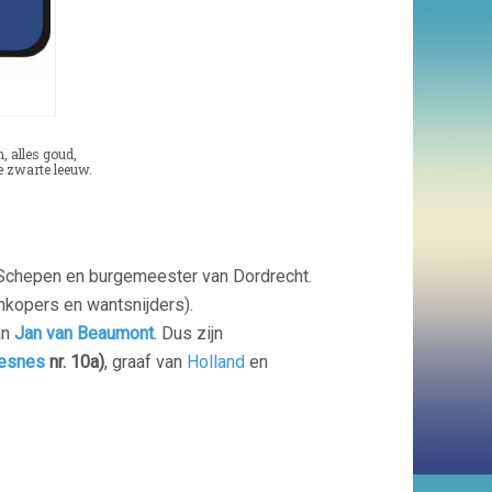
t
, alles goud,
e zwarte leeuw.
. Schepen en burgemeester van Dordrecht.
enkopers en wantsnijders).
an
Jan van Beaumont
. Dus zijn
vesnes
nr. 10a)
, graaf van
Holland
en