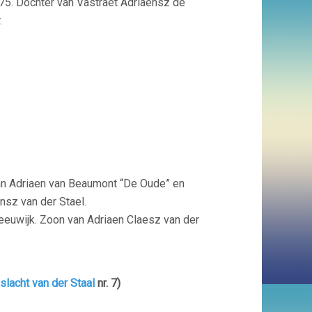
5. Dochter van Vastraet Adriaensz de
.
an Adriaen van Beaumont “De Oude” en
nsz van der Stael.
eeuwijk. Zoon van Adriaen Claesz van der
lacht van der Staal
nr. 7)