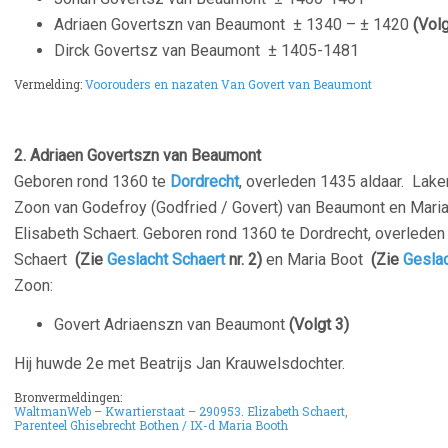
Adriaen Govertszn van Beaumont ± 1340 – ± 1420
(Volg
Dirck Govertsz van Beaumont
± 1405-1481
Vermelding:
Voorouders en nazaten Van Govert van Beaumont
2. Adriaen Govertszn van Beaumont
Geboren rond 1360 te
Dordrecht
, overleden 1435 aldaar. Laken
Zoon van Godefroy (Godfried / Govert) van Beaumont en Mari
Elisabeth Schaert. Geboren rond 1360 te Dordrecht, overleden 
Schaert
(Zie
Geslacht Schaert
nr. 2)
en Maria Boot
(Zie
Gesla
Zoon:
Govert Adriaenszn van Beaumont
(Volgt 3)
Hij huwde 2e met Beatrijs Jan Krauwelsdochter.
Bronvermeldingen:
WaltmanWeb – Kwartierstaat –
290953.
Elizabeth Schaert
,
Parenteel Ghisebrecht Bothen / IX-d Maria Booth