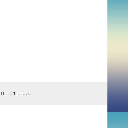
7.11 door
Themeisle
.