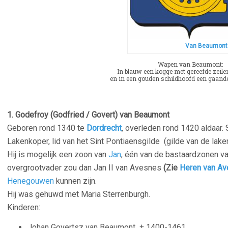
Van Beaumon
Wapen van Beaumont:
In blauw een kogge met gereefde zeilen
en in een gouden schildhoofd een gaand
1. Godefroy (Godfried / Govert) van Beaumont
Geboren rond 1340 te
Dordrecht
, overleden rond 1420 aldaar
Lakenkoper, lid van het Sint Pontiaensgilde (gilde van de lak
Hij is mogelijk een zoon van
Jan
, één van de bastaardzonen v
overgrootvader zou dan Jan II van Avesnes
(Zie
Heren van A
Henegouwen
kunnen zijn.
Hij was gehuwd met Maria Sterrenburgh.
Kinderen:
Johan Govertsz van Beaumont
± 1400-1461