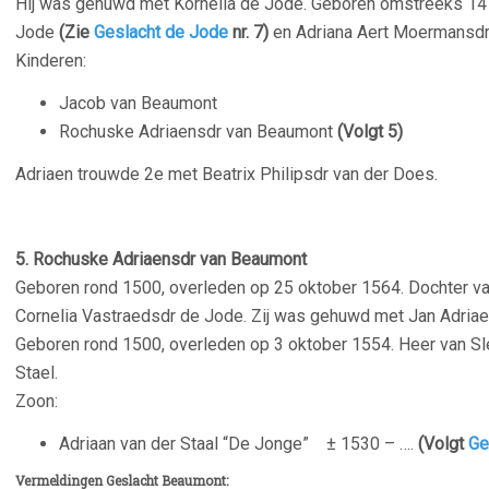
Hij was gehuwd met Kornelia de Jode. Geboren omstreeks 147
Jode
(Zie
Geslacht de Jode
nr. 7)
en Adriana Aert Moermansdr
Kinderen:
Jacob van Beaumont
Rochuske Adriaensdr van Beaumont
(Volgt 5)
Adriaen trouwde 2e met Beatrix Philipsdr van der Does.
5. Rochuske Adriaensdr van Beaumont
Geboren rond 1500, overleden op 25 oktober 1564. Dochter v
Cornelia Vastraedsdr de Jode. Zij was gehuwd met Jan Adriae
Geboren rond 1500, overleden op 3 oktober 1554. Heer van Sl
Stael.
Zoon:
Adriaan van der Staal “De Jonge” ± 1530 – ….
(Volgt
Ges
Vermeldingen Geslacht Beaumont: