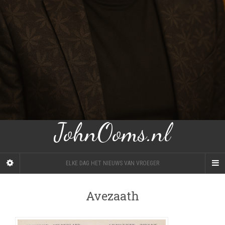
JohnOoms.nl
ELKE DAG HET NIEUWS VAN VROEGER
Avezaath