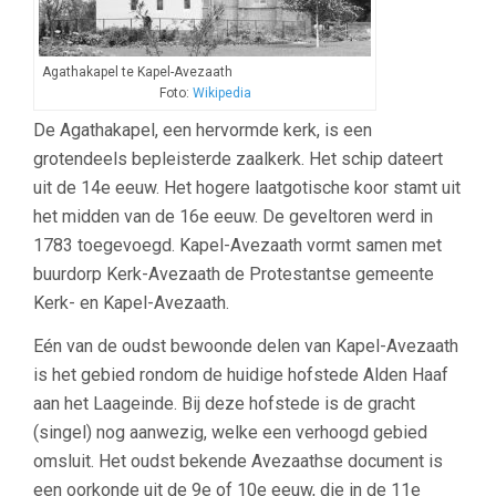
Agathakapel te Kapel-Avezaath
Foto:
Wikipedia
De Agathakapel, een hervormde kerk, is een
grotendeels bepleisterde zaalkerk. Het schip dateert
uit de 14e eeuw. Het hogere laatgotische koor stamt uit
het midden van de 16e eeuw. De geveltoren werd in
1783 toegevoegd. Kapel-Avezaath vormt samen met
buurdorp Kerk-Avezaath de Protestantse gemeente
Kerk- en Kapel-Avezaath.
Eén van de oudst bewoonde delen van Kapel-Avezaath
is het gebied rondom de huidige hofstede Alden Haaf
aan het Laageinde. Bij deze hofstede is de gracht
(singel) nog aanwezig, welke een verhoogd gebied
omsluit. Het oudst bekende Avezaathse document is
een oorkonde uit de 9e of 10e eeuw, die in de 11e