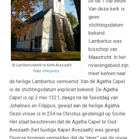
uit de 11de eeuw.
Van deze kerk is
geen
stichtingsdatum
bekend.
Lambertus was
bisschop van
Maastricht. In het
rivierengebied zijn
St-Lambertuskerk te Kerk-Avezaath
Foto:
Wikipedia
meer kerken naar
de heilige Lambertus vernoemd. Van de Agatha Capel
is de stichtingsdatum expliciet bekend. De Agatha
Capel is op 2 mei 1321, daags na de feestdag van
Johannes en Filippus, gewijd aan de heilige Agatha.
Deze vrouw is in 254 na Christus gestenigd op Sicilie.
Het staat beschreven dat de Agatha Capel te Oud-
Avezaath (het huidige Kapel-Avezaath) was gewijd.
Diverse bronnen vermelden dat de ‘Heer” van de gouw