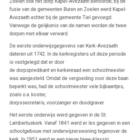
Zoelen ook het dorp Kapel-Avezaath behoorde; bij de
fusie van de gemeenten Buren en Zoelen werd Kapel-
Avezaath echter bij de gemeente Tiel gevoegd.
Vanwege de gelijkenis van de namen worden de twee
dorpen met elkaar verward.
De eerste onderwijsgegevens van Kerk-Avezaath
dateren uit 1742. In de kerkregisters uit deze periode
is vastgelegd dat er door
de dorpspredikant en kerkenraad een schoolmeester
was aangesteld. Omdat de vergoeding voor deze baan
beperkt was, had de schoolmeester vele bijbaantjes,
zoals o.a. koster,
dorpssecretaris, voorzanger en doodgraver.
Het eerste onderwijs werd gegeven in de St.
Lambertuskerk. Vanaf 1841 werd er les gegeven in een
schoolgebouw met onderwijzerswoning tegenover de
kerk. In 1951 werd er een nieuw twee-klassig