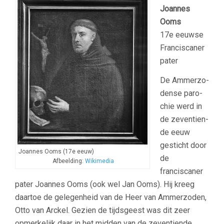
Joannes
Ooms
17e eeuwse
Franciscaner
pater
De Am­mer­zo­
dense pa­ro­
chie werd in
de zeven­tien­
de eeuw
gesticht door
Joannes Ooms (17e eeuw)
de
Afbeelding:
Wikimedia
franciscaner
pater Joannes Ooms (ook wel Jan Ooms). Hij kreeg
daartoe de gelegen­heid van de Heer van Am­mer­zo­den,
Otto van Arckel. Gezien de tijdsgeest was dit zeer
opmer­ke­lijk daar in het mid­den van de zeven­tien­de