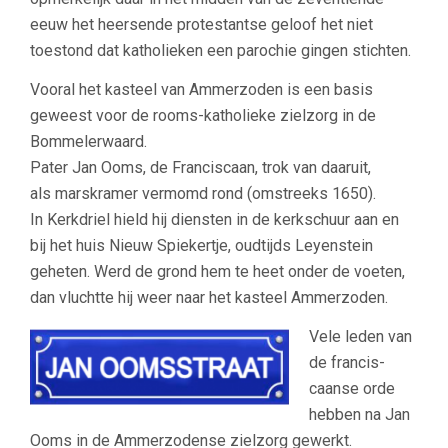
eeuw het heersende pro­tes­tantse geloof het niet
toestond dat katho­lie­ken een pa­ro­chie gingen stichten.
Vooral het kasteel van Ammerzoden is een basis
geweest voor de rooms-katholieke zielzorg in de
Bommelerwaard.
Pater Jan Ooms, de Franciscaan, trok van daaruit,
als marskramer vermomd rond (omstreeks 1650).
In Kerkdriel hield hij diensten in de kerkschuur aan en
bij het huis Nieuw Spiekertje, oudtijds Leyenstein
geheten. Werd de grond hem te heet onder de voeten,
dan vluchtte hij weer naar het kasteel Ammerzoden.
Vele leden van
de fran­cis­
caanse orde
hebben na Jan
Ooms in de Am­mer­zo­dense ziel­zorg gewerkt.