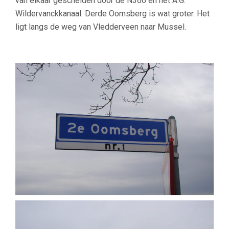
van elkaar gescheiden door de N366 en het A.G.
Wildervanckkanaal. Derde Oomsberg is wat groter. Het
ligt langs de weg van Vledderveen naar Mussel.