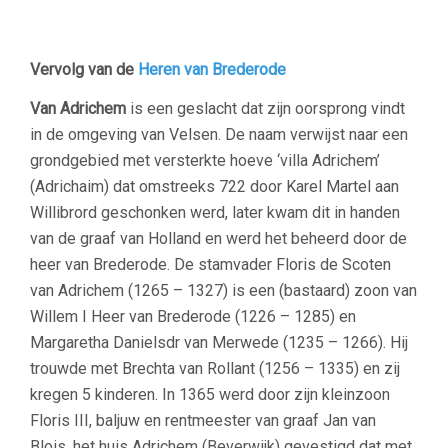
Vervolg van de
Heren van Brederode
Van Adrichem
is een geslacht dat zijn oorsprong vindt
in de omgeving van Velsen. De naam verwijst naar een
grondgebied met versterkte hoeve ‘villa Adrichem’
(Adrichaim) dat omstreeks 722 door Karel Martel aan
Willibrord geschonken werd, later kwam dit in handen
van de graaf van Holland en werd het beheerd door de
heer van Brederode. De stamvader Floris de Scoten
van Adrichem (1265 – 1327) is een (bastaard) zoon van
Willem I Heer van Brederode (1226 – 1285) en
Margaretha Danielsdr van Merwede (1235 – 1266). Hij
trouwde met Brechta van Rollant (1256 – 1335) en zij
kregen 5 kinderen. In 1365 werd door zijn kleinzoon
Floris III, baljuw en rentmeester van graaf Jan van
Blois, het huis Adrichem (Beverwijk) gevestigd dat met