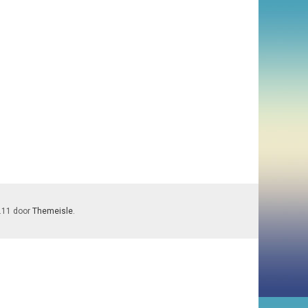
7.11 door
Themeisle
.