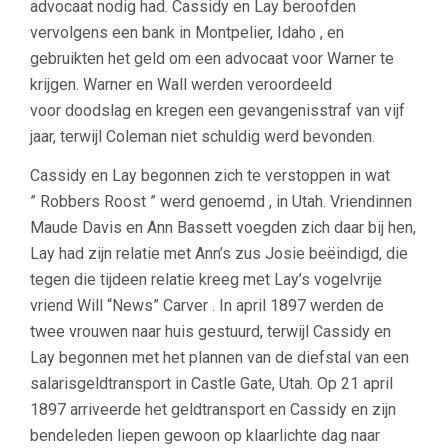
advocaat nodig had. Cassidy en Lay beroofden
vervolgens een bank in Montpelier, Idaho , en
gebruikten het geld om een ​​advocaat voor Warner te
krijgen. Warner en Wall werden veroordeeld
voor doodslag en kregen een gevangenisstraf van vijf
jaar, terwijl Coleman niet schuldig werd bevonden.
Cassidy en Lay begonnen zich te verstoppen in wat
” Robbers Roost ” werd genoemd , in Utah. Vriendinnen
Maude Davis en Ann Bassett voegden zich daar bij hen,
Lay had zijn relatie met Ann’s zus Josie beëindigd, die
tegen die tijdeen relatie kreeg met Lay’s vogelvrije
vriend Will “News” Carver . In april 1897 werden de
twee vrouwen naar huis gestuurd, terwijl Cassidy en
Lay begonnen met het plannen van de diefstal van een
salarisgeldtransport in Castle Gate, Utah. Op 21 april
1897 arriveerde het geldtransport en Cassidy en zijn
bendeleden liepen gewoon op klaarlichte dag naar