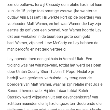
aan de outlaws, terwijl Cassidy een relatie had met haar
zus, de 15-jarige toekomstige vrouwelijke westerse
outlaw Ann Bassett. Hij werkte kort op de boerderij van
veehouder Matt Warner, en het was Warner die Lay zijn
eerste tip gaf voor een overval. Van Warner hoorde Lay
dat een winkelier in de buurt een grote som geld
had. Warner, zijn neef Lew McCarty en Lay hebben de
man beroofd en het geld verdeeld.
Lay opende toen een gokhuis in Vernal, Utah . Een
tijdlang was het winstgevend, totdat het werd gesloten
door Uintah County Sheriff John T. Pope. Nadat zijn
bedrijf was gesloten, verhuisde Lay terug naar de
boerderij van Matt Warner, waar hij zijn relatie met Josie
Bassett hernieuwde. Hij bleef daar totdat Butch
Cassidy werd vrijgelaten uit een gevangenisstraf van
achttien maanden die hij had uitgezeten. Gedurende die
tijd kreeg Lay een relatie met een ander meisje, Maude