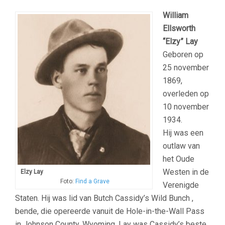
William
Ellsworth
“Elzy” Lay
Geboren op
25 november
1869,
overleden op
10 november
1934.
Hij was een
outlaw van
het Oude
Westen in de
Elzy Lay
Foto:
Find a Grave
Verenigde
Staten. Hij was lid van Butch Cassidy’s Wild Bunch ,
bende, die opereerde vanuit de Hole-in-the-Wall Pass
in Johnson County, Wyoming. Lay was Cassidy’s beste