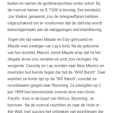
buiten en namen de geldtransporteur onder schot. Bij
de overval namen ze $ 7.000 in beslag. Een bendelid,
Joe Walker genaamd, zou de telegraaflijnen hebben
uitgeschakeld om te voorkomen dat de diefstal wordt
bekendgemaakt aan de nabijgelegen wetshandhaving.
Tegen die tijd waren Maude en Elzy getrouwd en
Maude was zwanger van Lay’s kind. Na de geboorte
van hun dochter, Marvel, stond Maude erop dat hij het
illegale leven zou verlaten en zich zou vestigen. Hij
weigerde. Cassidy en Lay reisden naar New Mexico en
noemden hun bende tegen die tijd de “Wild Bunch”. Daar
werkten ze korte tijd op de “WS Ranch”, voordat ze
noordwaarts gingen naar Wyoming. Ze pleegden op 2
juni 1899 hun beroemdste overval door een Union
Pacific- trein in de buurt van Wilcox, Wyoming , te
beroven . Na de overval vluchtten ze naar de Hole-in-
the-Wall, met succes het ontwijken van bezittingen die