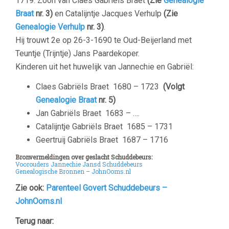
1719. Zoon van Claes Gabriëls Braet
(Zie
Genealogie
Braat
nr. 3)
en Catalijntje Jacques Verhulp
(Zie
Genealogie Verhulp
nr. 3)
.
Hij trouwt 2e op 26-3-1690 te Oud-Beijerland met
Teuntje (Trijntje) Jans Paardekoper.
Kinderen uit het huwelijk van Jannechie en Gabriël:
Claes Gabriëls Braet
1680 – 1723
(Volgt
Genealogie Braat
nr. 5)
Jan Gabriëls Braet
1683 – ….
Catalijntje Gabriëls Braet
1685 – 1731
Geertruij Gabriëls Braet
1687 – 1716
Bronvermeldingen over geslacht Schuddebeurs:
Voorouders Jannechie Jansd Schuddebeurs
Genealogische Bronnen – JohnOoms.nl
Zie ook:
Parenteel Govert Schuddebeurs –
JohnOoms.nl
Terug naar: