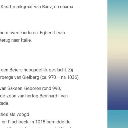
Kastl, markgraaf van Banz, en daarna
em twee kinderen: Egbert II van
erug naar Italië.
en Beiers hoogadellijk geslacht. Zij
berga van Gleiberg (ca. 970 – na 1036).
 van Saksen. Geboren rond 990,
 de zoon van hertog Bernhard I van
tade.
cties als voogd
e en Fischbeck. In 1018 bemiddelde