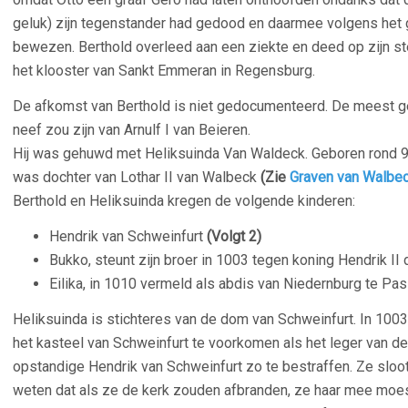
geluk) zijn tegenstander had gedood en daarmee volgens het 
bewezen. Berthold overleed aan een ziekte en deed op zijn s
het klooster van Sankt Emmeran in Regensburg.
De afkomst van Berthold is niet gedocumenteerd. De meest geh
neef zou zijn van Arnulf I van Beieren.
Hij was gehuwd met Heliksuinda Van Waldeck. Geboren rond 93
was dochter van Lothar II van Walbeck
(Zie
Graven van Walbe
Berthold en Heliksuinda kregen de volgende kinderen:
Hendrik van Schweinfurt
(Volgt 2)
Bukko, steunt zijn broer in 1003 tegen koning Hendrik II 
Eilika, in 1010 vermeld als abdis van Niedernburg te Pa
Heliksuinda is stichteres van de dom van Schweinfurt. In 100
het kasteel van Schweinfurt te voorkomen als het leger van d
opstandige Hendrik van Schweinfurt zo te bestraffen. Ze sloot 
weten dat als ze de kerk zouden afbranden, ze haar mee moe