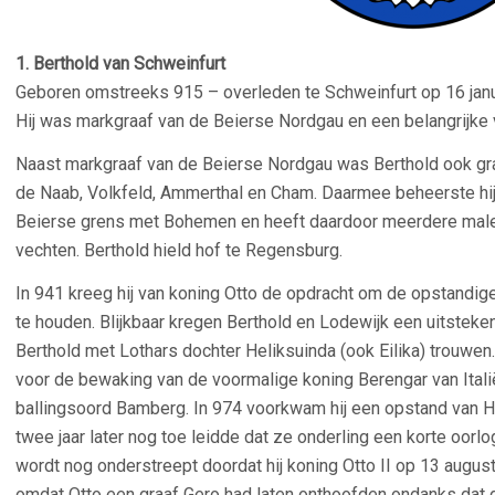
1. Berthold van Schweinfurt
Geboren omstreeks 915 – overleden te Schweinfurt op 16 janu
Hij was markgraaf van de Beierse Nordgau en een belangrijke
Naast markgraaf van de Beierse Nordgau was Berthold ook gr
de Naab, Volkfeld, Ammerthal en Cham. Daarmee beheerste hij 
Beierse grens met Bohemen en heeft daardoor meerdere ma
vechten. Berthold hield hof te Regensburg.
In 941 kreeg hij van koning Otto de opdracht om de opstandig
te houden. Blijkbaar kregen Berthold en Lodewijk een uitstek
Berthold met Lothars dochter Heliksuinda (ook Eilika) trouwen
voor de bewaking van de voormalige koning Berengar van Italië 
ballingsoord Bamberg. In 974 voorkwam hij een opstand van Hen
twee jaar later nog toe leidde dat ze onderling een korte oorlo
wordt nog onderstreept doordat hij koning Otto II op 13 augus
omdat Otto een graaf Gero had laten onthoofden ondanks dat 