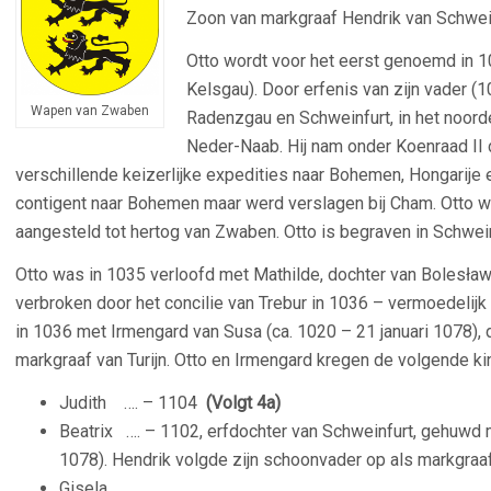
Zoon van markgraaf Hendrik van Schwein
Otto wordt voor het eerst genoemd in 1
Kelsgau). Door erfenis van zijn vader (
Wapen van Zwaben
Radenzgau en Schweinfurt, in het noorde
Neder-Naab. Hij nam onder Koenraad II d
verschillende keizerlijke expedities naar Bohemen, Hongarije e
contigent naar Bohemen maar werd verslagen bij Cham. Otto we
aangesteld tot hertog van Zwaben. Otto is begraven in Schwein
Otto was in 1035 verloofd met Mathilde, dochter van Bolesław
verbroken door het concilie van Trebur in 1036 – vermoedeli
in 1036 met Irmengard van Susa (ca. 1020 – 21 januari 1078), d
markgraaf van Turijn. Otto en Irmengard kregen de volgende ki
Judith …. – 1104
(Volgt 4a)
Beatrix …. – 1102, erfdochter van Schweinfurt, gehuwd m
1078). Hendrik volgde zijn schoonvader op als markgraa
Gisela