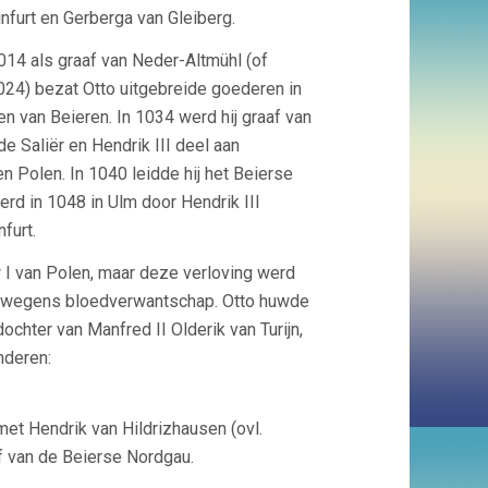
furt en Gerberga van Gleiberg.
014 als graaf van Neder-Altmühl (of
1024) bezat Otto uitgebreide goederen in
n van Beieren. In 1034 werd hij graaf van
e Saliër en Hendrik III deel aan
n Polen. In 1040 leidde hij het Beierse
rd in 1048 in Ulm door Hendrik III
furt.
 I van Polen, maar deze verloving werd
jk wegens bloedverwantschap. Otto huwde
ochter van Manfred II Olderik van Turijn,
nderen:
et Hendrik van Hildrizhausen (ovl.
f van de Beierse Nordgau.