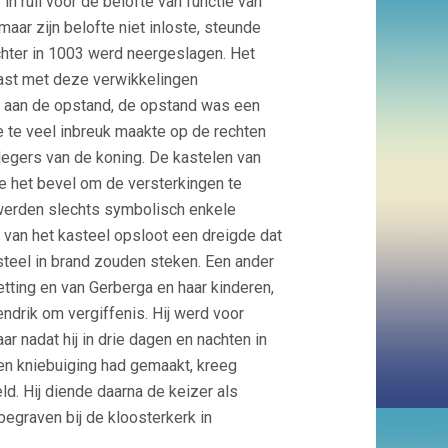
in ruil voor de belofte van functie van
aar zijn belofte niet inloste, steunde
chter in 1003 werd neergeslagen. Het
vast met deze verwikkelingen
 aan de opstand, de opstand was een
 te veel inbreuk maakte op de rechten
legers van de koning. De kastelen van
ie het bevel om de versterkingen te
 werden slechts symbolisch enkele
k van het kasteel opsloot een dreigde dat
asteel in brand zouden steken. Een ander
etting en van Gerberga en haar kinderen,
ndrik om vergiffenis. Hij werd voor
 nadat hij in drie dagen en nachten in
en kniebuiging had gemaakt, kreeg
d. Hij diende daarna de keizer als
egraven bij de kloosterkerk in