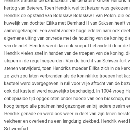
Hendrik steunde de kandidatuur van de latere keizer Hendrik II 
hertog van Beieren. Toen Hendrik wel tot keizer was gekozen m
Hendrik de opstand van Boleslaw Bolesław I van Polen, die e
huwelijk van dochter Eilika met Bernhard II van Saksen heeft 
samengehangen. Een aantal andere hoge edelen nam ook deel
algemene uiting van onvrede met de houding van de koning die
van de adel. Hendrik werd dan ook soepel behandeld door de 
Hendrik vielen snel in handen van de troepen van de koning, d
slopen in de regel negeerden. Van de burcht van Schweinfurt
stenen verwijderd, toen Hendriks moeder Eilika zich in de ker
ze zich zou laten verbranden als de koninklijke troepen het k
kasteel werd overgegeven in ruil voor vrije aftocht van de bez
ook dat kasteel werd nauwelijks beschadigd. In 1004 vroeg He
onbepaalde tijd opgesloten onder hoede van een bisschop, maar
hoog tempo alle psalmen had gezongen en bij iedere psalm e
Hendrik genade en werd ook weer in deel van zijn lenen herstel
veldheer en overleed na een langdurig ziekbed. Hendrik werd b
Schweinfurt.