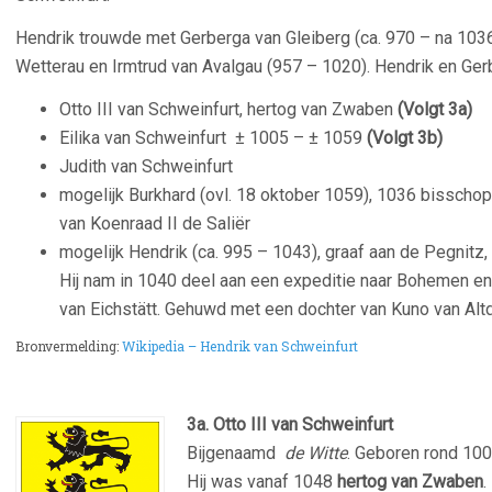
Hendrik trouwde met Gerberga van Gleiberg (ca. 970 – na 1036
Wetterau en Irmtrud van Avalgau (957 – 1020). Hendrik en Ge
Otto III van Schweinfurt, hertog van Zwaben
(Volgt 3a)
Eilika van Schweinfurt ± 1005 – ± 1059
(Volgt 3b)
Judith van Schweinfurt
mogelijk Burkhard (ovl. 18 oktober 1059), 1036 bisschop 
van Koenraad II de Saliër
mogelijk Hendrik (ca. 995 – 1043), graaf aan de Pegnitz
Hij nam in 1040 deel aan een expeditie naar Bohemen en
van Eichstätt. Gehuwd met een dochter van Kuno van Altd
Bronvermelding:
Wikipedia – Hendrik van Schweinfurt
3a. Otto III van Schweinfurt
Bijgenaamd
de Witte
. Geboren rond 10
Hij was vanaf 1048
hertog van Zwaben
.