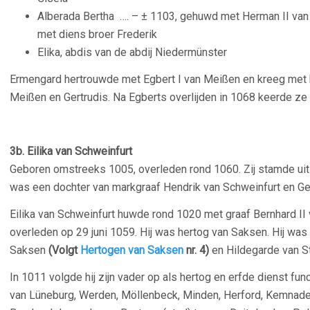
Alberada Bertha …. – ± 1103, gehuwd met Herman II van 
met diens broer Frederik
Elika, abdis van de abdij Niedermünster
Ermengard hertrouwde met Egbert I van Meißen en kreeg met h
Meißen en Gertrudis. Na Egberts overlijden in 1068 keerde ze t
3b. Eilika van Schweinfurt
Geboren omstreeks 1005, overleden rond 1060. Zij stamde uit e
was een dochter van markgraaf Hendrik van Schweinfurt en Ger
Eilika van Schweinfurt huwde rond 1020 met graaf Bernhard II
overleden op 29 juni 1059. Hij was hertog van Saksen. Hij was
Saksen
(Volgt
Hertogen van Saksen
nr. 4)
en Hildegarde van S
In 1011 volgde hij zijn vader op als hertog en erfde dienst fun
van Lüneburg, Werden, Möllenbeck, Minden, Herford, Kemnad