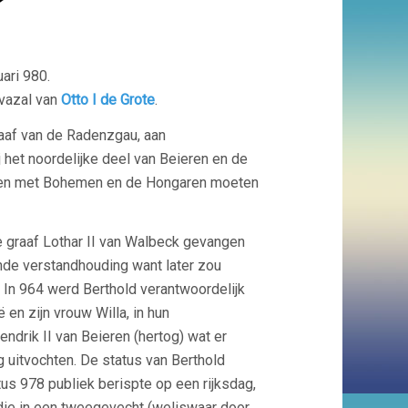
ari 980.
 vazal van
Otto I de Grote
.
aaf van de Radenzgau, aan
het noordelijke deel van Beieren en de
len met Bohemen en de Hongaren moeten
e graaf Lothar II van Walbeck gevangen
ende verstandhouding want later zou
. In 964 werd Berthold verantwoordelijk
en zijn vrouw Willa, in hun
drik II van Beieren (hertog) wat er
g uitvochten. De status van Berthold
tus 978 publiek berispte op een rijksdag,
die in een tweegevecht (weliswaar door