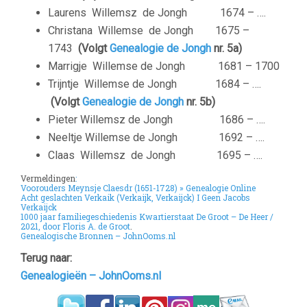
Laurens Willemsz de Jongh
1674 – ….
Christana Willemse de Jongh
1675 –
1743
(Volgt
Genealogie de Jongh
nr. 5a)
Marrigje Willemse de Jongh
1681 – 1700
Trijntje Willemse de Jongh
1684 – ….
(Volgt
Genealogie de Jongh
nr. 5b)
Pieter Willemsz de Jongh
1686 – ….
Neeltje Willemse de Jongh
1692 – ….
Claas Willemsz de Jongh
1695 – ….
Vermeldingen
:
Voorouders Meynsje Claesdr (1651-1728) » Genealogie Online
Acht geslachten Verkaik (Verkaijk, Verkaijck) I Geen Jacobs
Verkaijck
1000 jaar familiegeschiedenis Kwartierstaat De Groot – De Heer /
2021, door Floris A. de Groot
.
Genealogische Bronnen – JohnOoms.nl
Terug naar:
Genealogieën – JohnOoms.nl