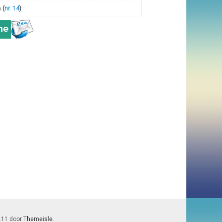
n
(
nr. 14
)
7.11 door
Themeisle
.