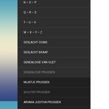
N – O – P
Q – R – S
T – U – V
W – X – Y – Z
GESLACHT OOMS
GESLACHT BRAAT
GENEALOGIE VAN VLIET
GENEALOGIE PRUISSEN
MIJNTJE PRUISSEN
WOUTER PRUISSEN
ARIANA JUDITHA PRUISSEN