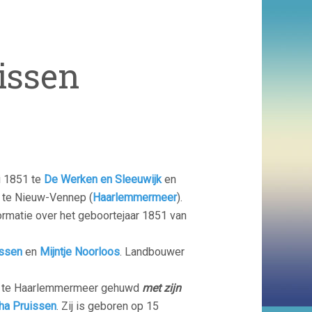
issen
i 1851 te
De Werken en Sleeuwijk
en
7 te Nieuw-Vennep (
Haarlemmermeer
).
rmatie over het geboortejaar 1851 van
issen
en
Mijntje Noorloos
. Landbouwer
80 te Haarlemmermeer gehuwd
met zijn
ha Pruissen
.
Zij is geboren op 15