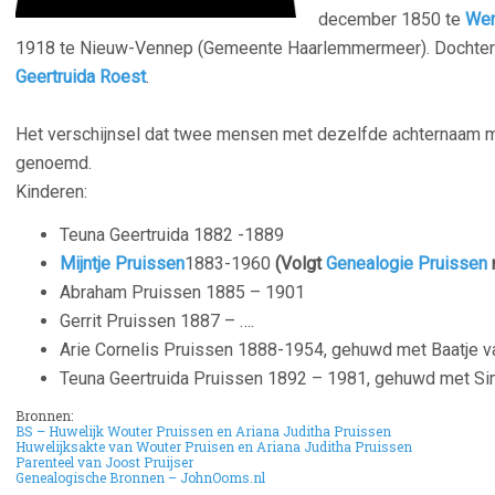
december 1850 te
We
1918 te Nieuw-Vennep (Gemeente Haarlemmermeer).
Dochte
Geertruida Roest
.
–
Het verschijnsel dat twee mensen met dezelfde achternaam m
genoemd.
Kinderen:
Teuna Geertruida 1882 -1889
M
ijntje Pruissen
1883-1960
(Volgt
Genealogie Pruissen
n
Abraham Pruissen 1885 – 1901
Gerrit Pruissen
1887 – ….
Arie Cornelis Pruissen
1888-1954, gehuwd
met Baatje v
Teuna Geertruida Pruissen 1892 – 1981, gehuwd met Si
Bronnen:
BS – Huwelijk Wouter Pruissen en Ariana Juditha Pruissen
Huwelijksakte van Wouter Pruisen en Ariana Juditha Pruissen
Parenteel van Joost Pruijser
Genealogische Bronnen – JohnOoms.nl