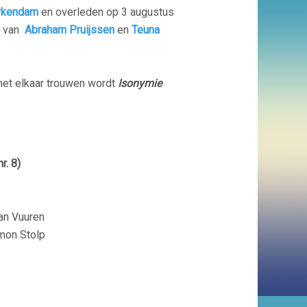
rkendam
en overleden op 3 augustus
r van
Abraham Pruijssen
en
Teuna
et elkaar trouwen wordt
Isonymie
r.
8)
an Vuuren
mon Stolp