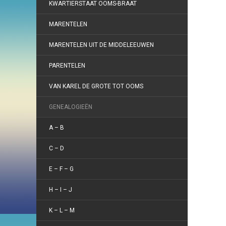
KWARTIERSTAAT OOMS-BRAAT
MARENTELEN
MARENTELEN UIT DE MIDDELEEUWEN
PARENTELEN
VAN KAREL DE GROTE TOT OOMS
GENEALOGIEËN
A – B
C – D
E – F – G
H – I – J
K – L – M