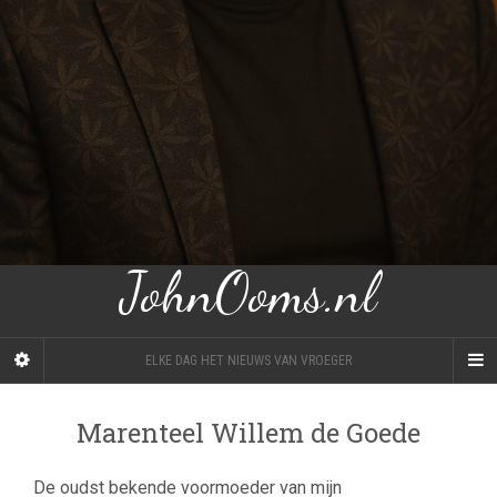
JohnOoms.nl
ELKE DAG HET NIEUWS VAN VROEGER
Marenteel Willem de Goede
De oudst bekende voormoeder van mijn