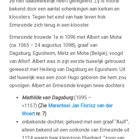
ze niet daadwerkelijk heeft geregeerd. Zij is vooral
bekend door een aantal schenkingen aan kerken en
kloosters. Tegen het eind van haar leven trok
Ermesinde zich terug in een klooster.
Ermesinde trouwde 1e in 1096 met Albert van Moha
(ca. 1065 – 24 augustus 1098), graaf van
Dagsburg, Eguisheim, Metz en Moha (België), voogd
van Altorf. Albert was in zijn eerste huwelijk getrouwd
geweest met Heilwig van Dagsburg en Eguisheim. Uit
dat huwelijk was een zoon Hugo geboren die hem zou
opvolgen. Albert en Ermesinde kregen twee dochters:
Mathilde
van Dagsburg
(1095 –
>1157)
(Zie
Marenteel Jan Florisz van der
Woert
nr. 7)
onbekende dochter, gehuwd met een graaf “Aiulf”,
alleen bekend uit een oorkonde van Ermesinde uit
1124 waarin haar kleinzoon Eberhard, “zoon van