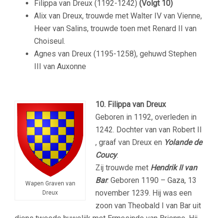
Filippa van Dreux (1192-1242)
(Volgt 10)
Alix van Dreux, trouwde met Walter IV van Vienne,
Heer van Salins, trouwde toen met Renard II van
Choiseul.
Agnes van Dreux (1195-1258), gehuwd Stephen
III van Auxonne
10. Filippa van Dreux
Geboren in 1192, overleden in
1242. Dochter van van Robert II
, graaf van Dreux en
Yolande de
Coucy
.
Zij trouwde met
Hendrik II van
Bar
. Geboren 1190 – Gaza, 13
Wapen Graven van
november 1239. Hij was een
Dreux
zoon van Theobald I van Bar uit