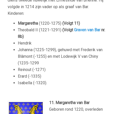
diens tweede huwelijk met Ermesinde van Brienne. Hij
volgde in 1214 zijn vader op als graaf van Bar.
Kinderen:
Margaretha
(1220-1275)
(Volgt 11)
Theobald II (1221-1291)
(Volgt
Graven van Bar
nr.
8b)
Hendrik
Johanna (1225-1299), gehuwd met Frederik van
Blâmont (-1255) en met Lodewijk V van Chiny
(1235-1299
Reinout (-1271)
Erard (-1335)
Isabella (-1320).
11. Margaretha van Bar
Geboren rond 1220, overleden