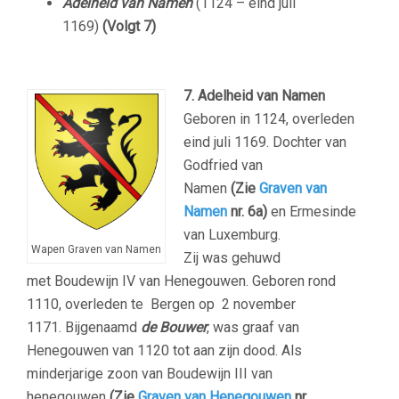
Adelheid van Namen
(1124 – eind juli
1169)
(Volgt 7)
7. Adelheid van Namen
Geboren in 1124, overleden
eind juli 1169. Dochter van
Godfried van
Namen
(Zie
Graven van
Namen
nr. 6a)
en Ermesinde
van Luxemburg.
Wapen Graven van Namen
Zij was gehuwd
met Boudewijn IV van Henegouwen. Geboren rond
1110, overleden te Bergen op 2 november
1171. Bijgenaamd
de Bouwer
, was graaf van
Henegouwen van 1120 tot aan zijn dood. Als
minderjarige zoon van Boudewijn III van
henegouwen
(Zie
Graven van Henegouwen
nr.