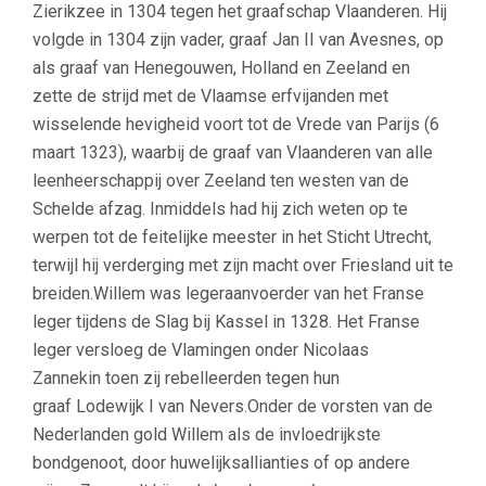
Zierikzee in 1304 tegen het graafschap Vlaanderen. Hij
volgde in 1304 zijn vader, graaf Jan II van Avesnes, op
als graaf van Henegouwen, Holland en Zeeland en
zette de strijd met de Vlaamse erfvijanden met
wisselende hevigheid voort tot de Vrede van Parijs (6
maart 1323), waarbij de graaf van Vlaanderen van alle
leenheerschappij over Zeeland ten westen van de
Schelde afzag. Inmiddels had hij zich weten op te
werpen tot de feitelijke meester in het Sticht Utrecht,
terwijl hij verderging met zijn macht over Friesland uit te
breiden.Willem was legeraanvoerder van het Franse
leger tijdens de Slag bij Kassel in 1328. Het Franse
leger versloeg de Vlamingen onder Nicolaas
Zannekin toen zij rebelleerden tegen hun
graaf Lodewijk I van Nevers.Onder de vorsten van de
Nederlanden gold Willem als de invloedrijkste
bondgenoot, door huwelijksallianties of op andere