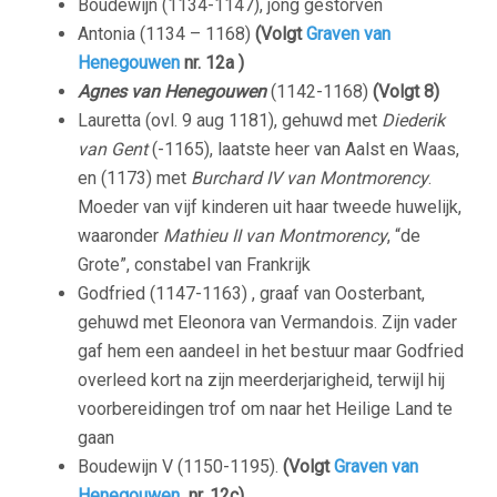
Boudewijn (1134-1147), jong gestorven
Antonia (1134 – 1168)
(Volgt
Graven van
Henegouwen
nr. 12a )
Agnes van Henegouwen
(1142-1168)
(Volgt 8)
Lauretta (ovl. 9 aug 1181), gehuwd met
Diederik
van Gent
(-1165), laatste heer van Aalst en Waas,
en (1173) met
Burchard IV van Montmorency
.
Moeder van vijf kinderen uit haar tweede huwelijk,
waaronder
Mathieu II van Montmorency
, “de
Grote”, constabel van Frankrijk
Godfried (1147-1163) , graaf van Oosterbant,
gehuwd met Eleonora van Vermandois. Zijn vader
gaf hem een aandeel in het bestuur maar Godfried
overleed kort na zijn meerderjarigheid, terwijl hij
voorbereidingen trof om naar het Heilige Land te
gaan
Boudewijn V (1150-1195).
(Volgt
Graven van
Henegouwen
nr. 12c)