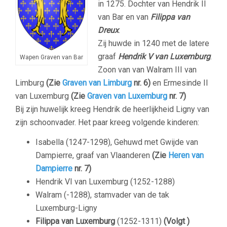
in 1275. Dochter van Hendrik II
van Bar en van
Filippa van
Dreux
.
Zij huwde in 1240 met de latere
graaf
Hendrik V van Luxemburg
.
Wapen Graven van Bar
Zoon van van Walram III van
Limburg
(Zie
Graven van Limburg
nr. 6)
en Ermesinde II
van Luxemburg
(Zie
Graven van Luxemburg
nr. 7)
Bij zijn huwelijk kreeg Hendrik de heerlijkheid Ligny van
zijn schoonvader. Het paar kreeg volgende kinderen:
Isabella (1247-1298), Gehuwd met Gwijde van
Dampierre, graaf van Vlaanderen
(Zie
Heren van
Dampierre
nr. 7)
Hendrik VI van Luxemburg (1252-1288)
Walram (-1288), stamvader van de tak
Luxemburg-Ligny
Filippa van Luxemburg
(1252-1311)
(Volgt )