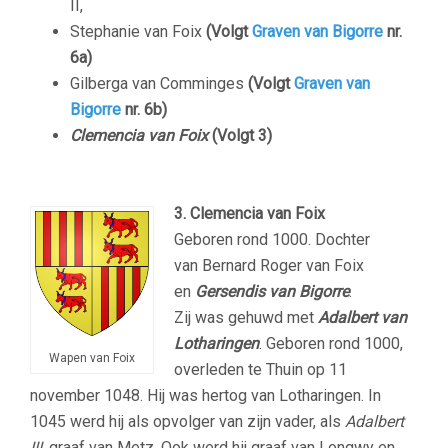
II,
Stephanie van Foix
(Volgt
Graven van Bigorre
nr.
6a)
Gilberga van Comminges
(Volgt
Graven van
Bigorre
nr. 6b)
Clemencia van Foix
(Volgt 3)
3. Clemencia van Foix
Geboren rond 1000. Dochter
van Bernard Roger van Foix
en
Gersendis van Bigorre
.
Zij was gehuwd met
Adalbert van
Lotharingen
. Geboren rond 1000,
Wapen van Foix
overleden te Thuin op 11
november 1048. Hij was hertog van Lotharingen. In
1045 werd hij als opvolger van zijn vader, als
Adalbert
III
, graaf van Metz. Ook werd hij graaf van Longwy en