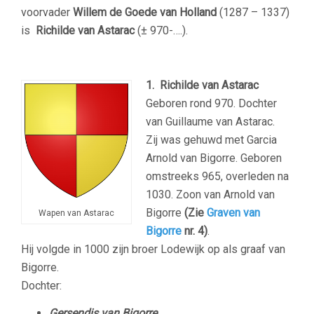
voorvader
Willem de Goede van Holland
(1287 – 1337)
is
Richilde van Astarac
(± 970-….).
1. Richilde van Astarac
Geboren rond 970. Dochter
van Guillaume van Astarac.
Zij was gehuwd met Garcia
Arnold van Bigorre. Geboren
omstreeks 965, overleden na
1030. Zoon van Arnold van
Bigorre
(Zie
Graven van
Wapen van Astarac
Bigorre
nr. 4)
.
Hij volgde in 1000 zijn broer Lodewijk op als graaf van
Bigorre.
Dochter:
Gersendis van Bigorre