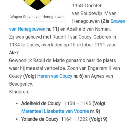
1168. Dochter
van Boudewijn IV van
Wapen Graven van Henegouwen
Henegouwen
(Zie
Graven
van Henegouwen
nr. 11)
en Adelheid van Namen
.
Zij was gehuwd met Rudolf I van Coucy. Geboren in
1134 te Coucy, overleden op 15 oktober 1191 voor
Akko.
Gewoonlijk Raoul de Marle genaamd naar de plaats
waar hij meestal vertoefde. Zoon van Engelram II van
Coucy
(Volgt
Heren van Coucy
nr. 6)
en Agnes van
Beaugency.
KInderen:
Adelheid de Coucy
1158 – 1195
(Volgt
Marenteel Lisebette van Voorne
nr. 9)
Yolande de Coucy
1164 – 1222
(Volgt 9)