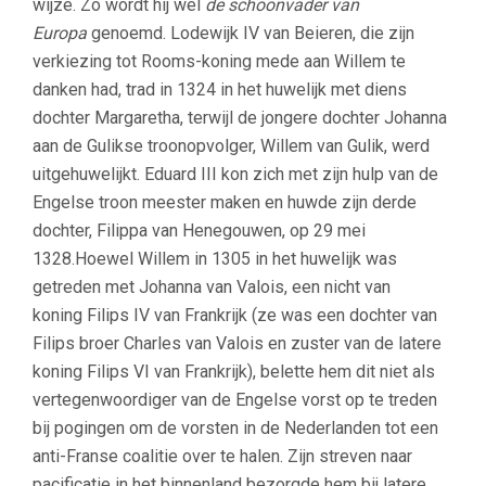
wijze. Zo wordt hij wel
de schoonvader van
Europa
genoemd. Lodewijk IV van Beieren, die zijn
verkiezing tot Rooms-koning mede aan Willem te
danken had, trad in 1324 in het huwelijk met diens
dochter Margaretha, terwijl de jongere dochter Johanna
aan de Gulikse troonopvolger, Willem van Gulik, werd
uitgehuwelijkt. Eduard III kon zich met zijn hulp van de
Engelse troon meester maken en huwde zijn derde
dochter, Filippa van Henegouwen, op 29 mei
1328.Hoewel Willem in 1305 in het huwelijk was
getreden met Johanna van Valois, een nicht van
koning Filips IV van Frankrijk (ze was een dochter van
Filips broer Charles van Valois en zuster van de latere
koning Filips VI van Frankrijk), belette hem dit niet als
vertegenwoordiger van de Engelse vorst op te treden
bij pogingen om de vorsten in de Nederlanden tot een
anti-Franse coalitie over te halen. Zijn streven naar
pacificatie in het binnenland bezorgde hem bij latere