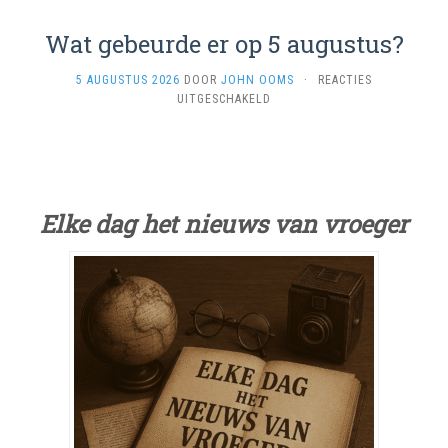
Wat gebeurde er op 5 augustus?
5 AUGUSTUS 2026
DOOR
JOHN OOMS
·
REACTIES
VOOR
UITGESCHAKELD
WAT
GEBEURDE
ER
OP
5
AUGUSTUS?
Elke dag het nieuws van vroeger