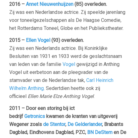
2016 –
Annet Nieuwenhuijzen
(85) overleden.
Zij was een Nederlandse actrice. Zij speelde jarenlang
voor toneelgezelschappen als De Haagse Comedie,
het Rotterdams Toneel, Globe en het Publiekstheater.
2015 –
Ellen Vogel
(93) overleden.
Zij was een Nederlands actrice. Bij Koninklijke
Besluiten van 1931 en 1933 werd de geslachtsnaam
van leden van de familie
Vogel
gewijzigd in Anthing
Vogel uit eerbetoon aan de pleegvader van de
stamvader van de Nederlandse tak,
Carl Heinrich
Wilhelm Anthing
. Sedertdien heette ook zij
officieel
Ellen Marie Elze Anthing Vogel
.
2011 – Door een storing bij ict
bedrijf
Getronics
kwamen de kranten van uitgeverij
Wegener zoals
de Stentor
,
De Gelderlander
, Brabants
Dagblad, Eindhovens Dagblad, PZC,
BN DeStem
en De