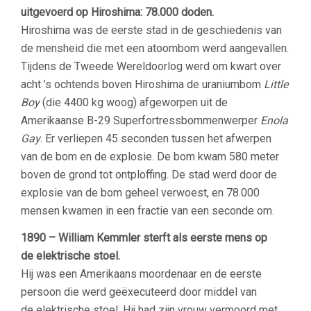
uitgevoerd op Hiroshima: 78.000 doden.
Hiroshima was de eerste stad in de geschiedenis van
de mensheid die met een atoombom werd aangevallen.
Tijdens de Tweede Wereldoorlog werd om kwart over
acht ’s ochtends boven Hiroshima de uraniumbom
Little
Boy
(die 4400 kg woog) afgeworpen uit de
Amerikaanse B-29 Superfortressbommenwerper
Enola
Gay
. Er verliepen 45 seconden tussen het afwerpen
van de bom en de explosie. De bom kwam 580 meter
boven de grond tot ontploffing. De stad werd door de
explosie van de bom geheel verwoest, en 78.000
mensen kwamen in een fractie van een seconde om.
1890 – William Kemmler sterft als eerste mens op
de elektrische stoel.
Hij was een Amerikaans moordenaar en de eerste
persoon die werd geëxecuteerd door middel van
de elektrische stoel. Hij had zijn vrouw vermoord met