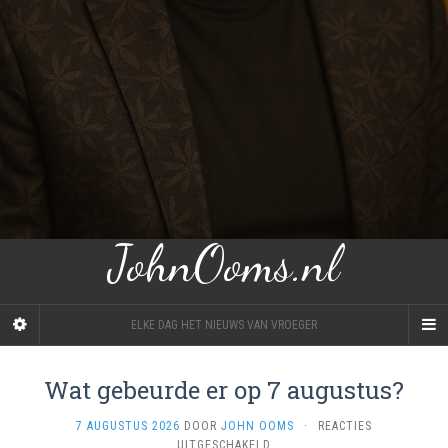
JohnOoms.nl
ELKE DAG HET NIEUWS VAN VROEGER
Wat gebeurde er op 7 augustus?
7 AUGUSTUS 2026
DOOR
JOHN OOMS
·
REACTIES
VOOR
UITGESCHAKELD