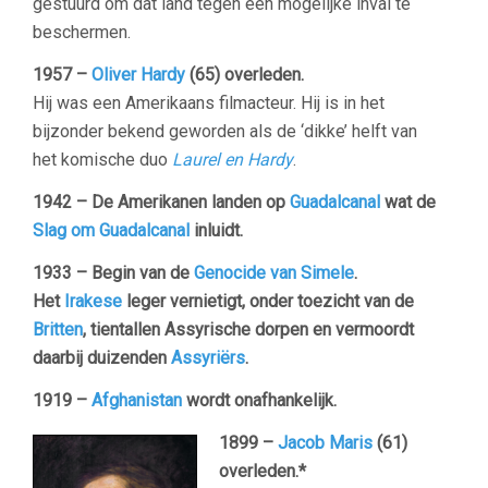
gestuurd om dat land tegen een mogelijke inval te
beschermen.
1957 –
Oliver Hardy
(65) overleden.
Hij was een Amerikaans filmacteur. Hij is in het
bijzonder bekend geworden als de ‘dikke’ helft van
het komische duo
Laurel en Hardy
.
1942 – De Amerikanen landen op
Guadalcanal
wat de
Slag om Guadalcanal
inluidt.
1933 – Begin van de
Genocide van Simele
.
Het
Irakese
leger vernietigt, onder toezicht van de
Britten
, tientallen Assyrische dorpen en vermoordt
daarbij duizenden
Assyriërs
.
1919 –
Afghanistan
wordt onafhankelijk.
1899 –
Jacob Maris
(61)
overleden.*