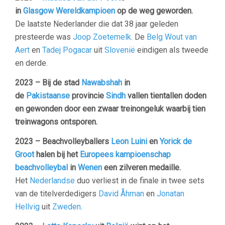
in
Glasgow
Wereldkampioen
op de weg geworden.
De laatste Nederlander die dat 38 jaar geleden
presteerde was
Joop Zoetemelk
. De
Belg
Wout van
Aert
en
Tadej Pogacar
uit
Slovenië
eindigen als tweede
en derde.
2023 – Bij de stad
Nawabshah
in
de
Pakistaanse
provincie
Sindh
vallen tientallen doden
en gewonden door een zwaar treinongeluk waarbij tien
treinwagons ontsporen.
2023 – Beachvolleyballers
Leon Luini
en
Yorick de
Groot
halen bij het
Europees kampioenschap
beachvolleybal
in
Wenen
een zilveren medaille.
Het
Nederlandse
duo verliest in de finale in twee sets
van de titelverdedigers
David Åhman
en
Jonatan
Hellvig
uit
Zweden
.