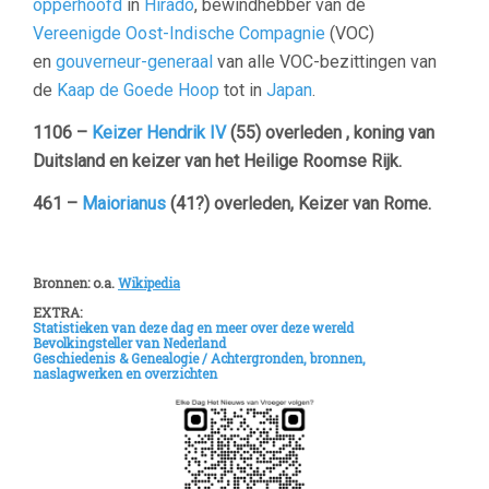
opperhoofd
in
Hirado
, bewindhebber van de
Vereenigde Oost-Indische Compagnie
(VOC)
en
gouverneur-generaal
van alle VOC-bezittingen van
de
Kaap de Goede Hoop
tot in
Japan
.
1106 –
Keizer Hendrik IV
(55) overleden , koning van
Duitsland en keizer van het Heilige Roomse Rijk.
461 –
Maiorianus
(41?) overleden, Keizer van Rome.
–
Bronnen: o.a.
Wikipedia
EXTRA:
Statistieken van deze dag en meer over deze wereld
Bevolkingsteller van Nederland
Geschiedenis & Genealogie /
Achtergronden, bronnen,
naslagwerken en overzichten