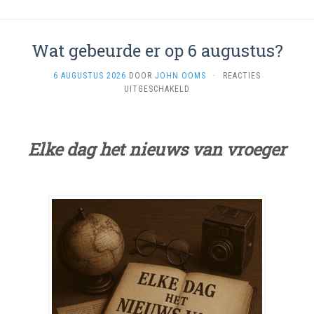
Wat gebeurde er op 6 augustus?
6 AUGUSTUS 2026
DOOR
JOHN OOMS
·
REACTIES
VOOR
UITGESCHAKELD
WAT
GEBEURDE
ER
OP
Elke dag het nieuws van vroeger
6
AUGUSTUS?