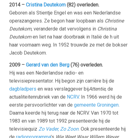
2014 –
Cristina Deutekom
(82) overleden.
Geboren als Stientje Engel en was een Nederlandse
operazangeres. Ze begon haar loopbaan als
Christine
Deutekom
, veranderde dat vervolgens in
Christina
Deutekom
en liet na haar doorbraak in Italië de h uit
haar voornaam weg. In 1952 trouwde ze met de bokser
Jacob Deutekom.
2009 –
Gerard van den Berg
(76) overleden.
Hij was een Nederlandse radio- en
televisiepresentator. Hij begon zijn carrière bij de
dagbladpers
en was verslaggever bij
Attentie
, de
actualiteitenrubriek van de
NCRV
. In 1966 werd hij de
eerste persvoorlichter van de
gemeente Groningen
.
Daarna keerde hij terug naar de NCRV. Van 1970 tot
1983 en van 1989 tot 1992 presenteerde hij de
televisiequiz
Zo Vader, Zo Zoon
. Ook presenteerde hij
de
radioprogramma
’s
Wie Weet Waar Willem Wever