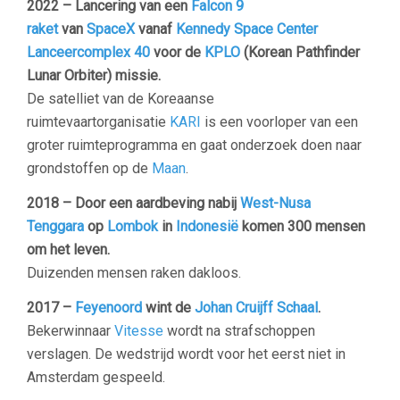
2022 – Lancering van een
Falcon 9
raket
van
SpaceX
vanaf
Kennedy Space Center
Lanceercomplex 40
voor de
KPLO
(Korean Pathfinder
Lunar Orbiter) missie.
De satelliet van de Koreaanse
ruimtevaartorganisatie
KARI
is een voorloper van een
groter ruimteprogramma en gaat onderzoek doen naar
grondstoffen op de
Maan
.
2018 – Door een aardbeving nabij
West-Nusa
Tenggara
op
Lombok
in
Indonesië
komen 300 mensen
om het leven.
Duizenden mensen raken dakloos.
2017 –
Feyenoord
wint de
Johan Cruijff Schaal
.
Bekerwinnaar
Vitesse
wordt na strafschoppen
verslagen. De wedstrijd wordt voor het eerst niet in
Amsterdam gespeeld.