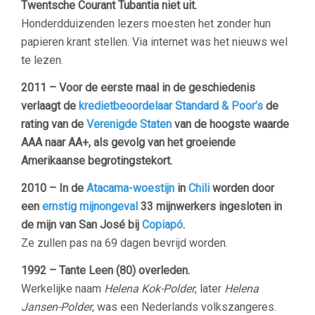
Twentsche Courant Tubantia niet uit.
Honderdduizenden lezers moesten het zonder hun
papieren krant stellen. Via internet was het nieuws wel
te lezen.
2011 – Voor de eerste maal in de geschiedenis
verlaagt de
kredietbeoordelaar
Standard & Poor’s
de
rating van de
Verenigde Staten
van de hoogste waarde
AAA naar AA+, als gevolg van het groeiende
Amerikaanse begrotingstekort.
2010 – In de
Atacama-woestijn
in
Chili
worden door
een
ernstig mijnongeval
33 mijnwerkers ingesloten in
de mijn van San José bij
Copiapó
.
Ze zullen pas na 69 dagen bevrijd worden.
1992 – Tante Leen
(80) overleden.
Werkelijke naam
Helena Kok-Polder
, later
Helena
Jansen-Polder
, was een Nederlands volkszangeres.