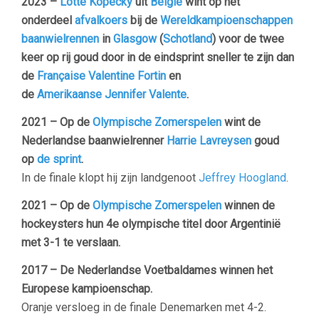
2023 –
Lotte Kopecky
uit
België
wint op het
onderdeel
afvalkoers
bij de
Wereldkampioenschappen
baanwielrennen
in
Glasgow
(
Schotland
) voor de twee
keer op rij goud door in de eindsprint sneller te zijn dan
de
Française
Valentine Fortin
en
de
Amerikaanse
Jennifer Valente
.
2021 – Op de
Olympische Zomerspelen
wint de
Nederlandse baanwielrenner
Harrie Lavreysen
goud
op
de sprint
.
In de finale klopt hij zijn landgenoot
Jeffrey Hoogland
.
2021 – Op de
Olympische Zomerspelen
winnen de
hockeysters hun 4e olympische titel door Argentinië
met 3-1 te verslaan.
2017 – De Nederlandse Voetbaldames winnen het
Europese kampioenschap.
Oranje versloeg in de finale Denemarken met 4-2.