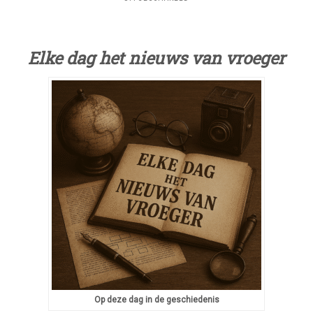
WAT
GEBEURDE
ER
OP
Elke dag het nieuws van vroeger
7
AUGUSTUS?
Op deze dag in de geschiedenis