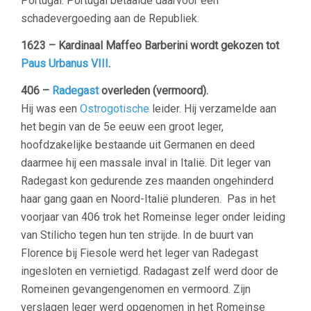
Portugal. Portugal betaalde daarvoor een
schadevergoeding aan de Republiek.
1623 – Kardinaal Maffeo Barberini wordt gekozen tot
Paus Urbanus VIII
.
406 –
Radegast
overleden (vermoord).
Hij was een
Ostrogotische
leider. Hij verzamelde aan
het begin van de 5e eeuw een groot leger,
hoofdzakelijke bestaande uit Germanen en deed
daarmee hij een massale inval in Italië. Dit leger van
Radegast kon gedurende zes maanden ongehinderd
haar gang gaan en Noord-Italië plunderen. Pas in het
voorjaar van 406 trok het Romeinse leger onder leiding
van Stilicho tegen hun ten strijde. In de buurt van
Florence bij Fiesole werd het leger van Radegast
ingesloten en vernietigd. Radagast zelf werd door de
Romeinen gevangengenomen en vermoord. Zijn
verslagen leger werd opgenomen in het Romeinse