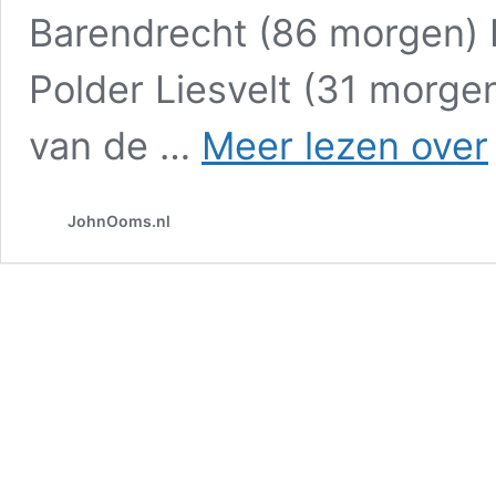
Barendrecht (86 morgen) 
Polder Liesvelt (31 morge
H
van de …
Meer lezen over
O
B
JohnOoms.nl