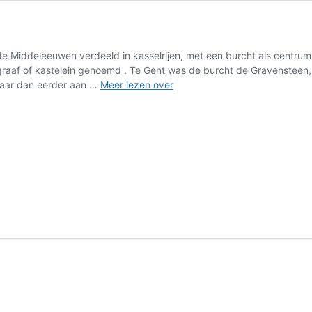
e Middeleeuwen verdeeld in kasselrijen, met een burcht als centrum
raaf of kastelein genoemd . Te Gent was de burcht de Gravensteen
Nazaten
maar dan eerder aan …
Meer lezen over
Burggraven
van
Gent